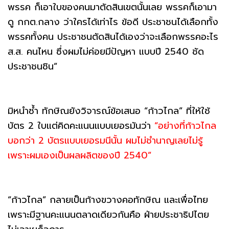
พรรค ก็เอาใบของคนมาตัดสินเขตนั้นเลย พรรคก็เอามา
ดู กกต.กลาง ว่าใครได้เท่าไร ข้อดี ประชาชนได้เลือกทั้ง
พรรคทั้งคน ประชาชนตัดสินได้เองว่าจะเลือกพรรคอะไร
ส.ส. คนไหน ซึ่งผมไม่ค่อยมีปัญหา แบบปี 2540 ชัด
ประชาชนชิน”
มิหนำซ้ำ ทักษิณยังวิจารณ์ข้อเสนอ “ก้าวไกล” ที่ให้ใช้
บัตร 2 ใบแต่คิดคะแนนแบบเยอรมันว่า
“อย่างที่ก้าวไกล
บอกว่า 2 บัตรแบบเยอรมนีนั้น ผมไม่ชำนาญเลยไม่รู้
เพราะผมเองเป็นผลผลิตของปี 2540”
“ก้าวไกล” กลายเป็นก้างขวางคอทักษิณ และเพื่อไทย
เพราะมีฐานคะแนนตลาดเดียวกันคือ ฝ่ายประชาธิปไตย