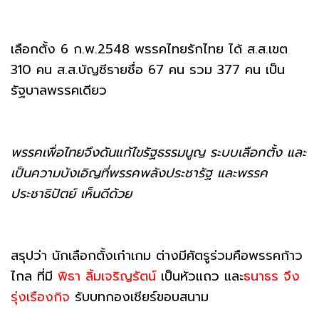
เลือกตั้ง 6 ก.พ.2548 พรรคไทยรักไทย ได้ ส.ส.เขต
310 คน ส.ส.บัญชีรายชื่อ 67 คน รวม 377 คน เป็น
รัฐบาลพรรคเดียว
พรรคเพื่อไทยจึงดันแก้ไขรัฐธรรมนูญ ระบบเลือกตั้ง และ
เป็นความบังเอิญที่พรรคพลังประชารัฐ และพรรค
ประชาธิปัตย์ เห็นดีด้วย
สรุปว่า นักเลือกตั้งเก๋าเกม ต่างมีศัตรูร่วมคือพรรคก้าว
ไกล ที่มี
พิธา ลิ้มเจริญรัตน์
เป็นหัวแถว และ
ธนาธร จึง
รุ่งเรืองกิจ
รับบทกองเชียร์ขอบสนาม