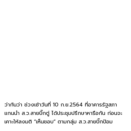
ว่ากันว่า ช่วงเช้าวันที่ 10 ก.ย.2564 ที่อาคารรัฐสภา
แกนนำ ส.ว.สายบิ๊กตู่ ได้ประชุมปรึกษาหารือกัน ก่อนจะ
เคาะให้ลงมติ “เห็นชอบ” ตามกลุ่ม ส.ว.สายบิ๊กป้อม