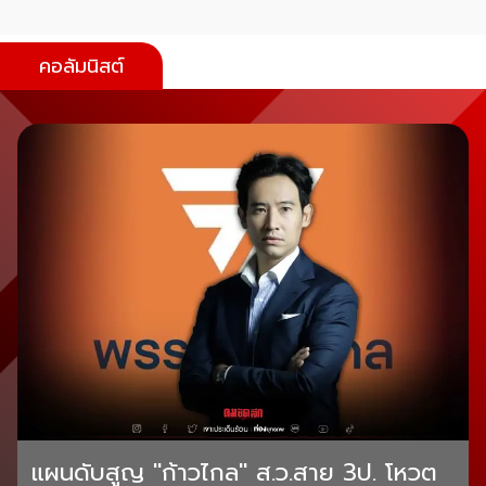
คอลัมนิสต์
แผนดับสูญ "ก้าวไกล" ส.ว.สาย 3ป. โหวต