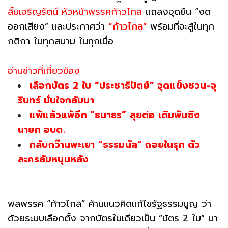
ลิ้มเจริญรัตน์ หัวหน้าพรรคก้าวไกล
แถลงจุดยืน “งด
ออกเสียง” และประกาศว่า
“ก้าวไกล”
พร้อมที่จะสู้ในทุก
กติกา ในทุกสนาม ในทุกเมื่อ
อ่านข่าวที่เกี่ยวข้อง
เลือกบัตร 2 ใบ “ประชาธิปัตย์” จุดแข็งชวน-จุ
รินทร์ มั่นใจกลับมา
แพ้แล้วแพ้อีก “ธนาธร” ลุยต่อ เดิมพันชิง
นายก อบต.
กลับกว๊านพะเยา “ธรรมนัส” ถอยในรุก ตัว
ละครลับหนุนหลัง
พลพรรค “ก้าวไกล” ค้านแนวคิดแก้ไขรัฐธรรมนูญ ว่า
ด้วยระบบเลือกตั้ง จากบัตรใบเดียวเป็น “บัตร 2 ใบ” มา