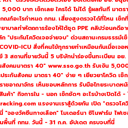
5,000 บาท เช็กเลย ใครได้ ไม่ได้ รู้ผลทันที มาตรา
ณฑ์อะไรกำหนด กทม. เสี่ยงสูงตรวจได้ที่ไหน เช็กที่น
ยาบาลทำหัตถการร้องไห้ใต้ชุด PPE คลิปว่อนคดีอ
ิก "ประกันโควิดเจอจ่ายจบ" ด่วนสถานะกรมธรรม์เช็กท
า COVID-ICU สิ่งที่คนไข้ทุกรายทำเหมือนกันเมื่อเจอ
์ 3 สถานที่ขายวันนี้ 5 บริษัทนำร่องขึ้นทะเบียน อย.
ันสังคมมาตรา 40" www.sso.go.th รับเงิน 5,00
ะกันสังคม มาตรา 40" ง่าย ๆ เยียวยาโควิด เช็กที่
กราชอาณาจักร เห็นชอบหลักการ รับมือไทยระบาดหนั
นค้า" กิจการใน - นอก เช็กชัดๆ อะไรบ้างเปิดได้ - ไ
tracking.com แรงงานเราสู้ด้วยกัน เปิด "ตรวจโคว
นี่ "จองวัคซีนทางเลือก" โมเดอร์นา ซิโนฟาร์ม ไฟเซ
พื้นที่ กทม. วันนี้ - 31 ก.ค. อัปเดต ครบจบที่นี่