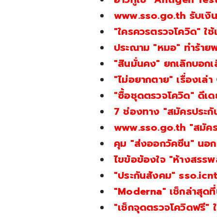
www.sso.go.th รับเงิน 
"ใครควรตรวจโควิด" ใช้เก
ประณาม "หมอ" ทำร้ายพ
"สินมั่นคง" ยกเลิกบอกเล
"ไม่อยากตาย" เรื่องเล่
"ซื้อชุดตรวจโควิด" ดีเดย
7 ช่องทาง "สมัครประก
www.sso.go.th "สมัครปร
คุม "ส่งออกวัคซีน" นอ
ไขข้อข้องใจ "ห้างสรรพสิ
"ประกันสังคม" sso.icn
"Moderna" เช็กล่าสุดที่
"เช็กจุดตรวจโควิดฟรี" ใน