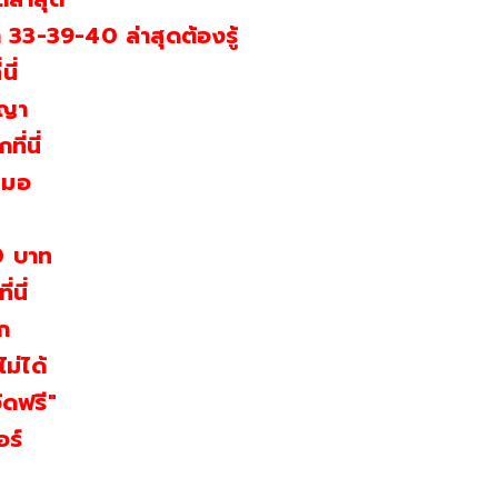
 33-39-40 ล่าสุดต้องรู้
ี่
าญา
ี่นี่
หมอ
0 บาท
นี่
ก
ม่ได้
ิดฟรี"
อร์