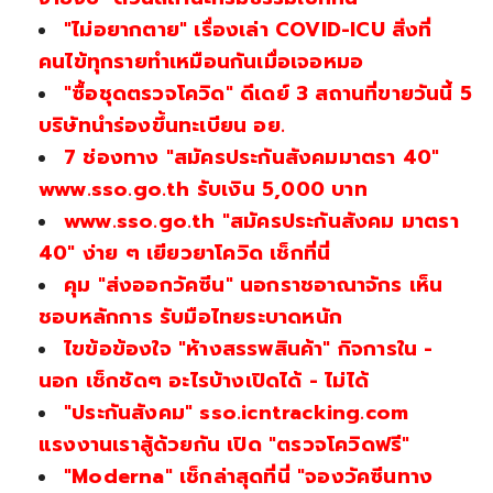
"ไม่อยากตาย" เรื่องเล่า COVID-ICU สิ่งที่
คนไข้ทุกรายทำเหมือนกันเมื่อเจอหมอ
"ซื้อชุดตรวจโควิด" ดีเดย์ 3 สถานที่ขายวันนี้ 5
บริษัทนำร่องขึ้นทะเบียน อย.
7 ช่องทาง "สมัครประกันสังคมมาตรา 40"
www.sso.go.th รับเงิน 5,000 บาท
www.sso.go.th "สมัครประกันสังคม มาตรา
40" ง่าย ๆ เยียวยาโควิด เช็กที่นี่
คุม "ส่งออกวัคซีน" นอกราชอาณาจักร เห็น
ชอบหลักการ รับมือไทยระบาดหนัก
ไขข้อข้องใจ "ห้างสรรพสินค้า" กิจการใน -
นอก เช็กชัดๆ อะไรบ้างเปิดได้ - ไม่ได้
"ประกันสังคม" sso.icntracking.com
แรงงานเราสู้ด้วยกัน เปิด "ตรวจโควิดฟรี"
"Moderna" เช็กล่าสุดที่นี่ "จองวัคซีนทาง