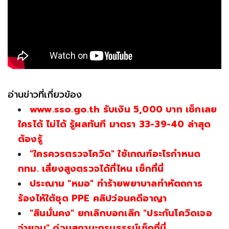
อ่านข่าวที่เกี่ยวข้อง
www.sso.go.th รับเงิน 5,000 บาท เช็กเลย
ใครได้ ไม่ได้ รู้ผลทันที มาตรา 33-39-40 ล่าสุด
ต้องรู้
"ใครควรตรวจโควิด" ใช้เกณฑ์อะไรกำหนด
กทม. เสี่ยงสูงตรวจได้ที่ไหน เช็กที่นี่
ประณาม "หมอ" ทำร้ายพยาบาลทำหัตถการ
ร้องไห้ใต้ชุด PPE คลิปว่อนคดีอาญา
"สินมั่นคง" ยกเลิกบอกเลิก "ประกันโควิดเจอ
จ่ายจบ" ด่วนสถานะกรมธรรม์เช็กที่นี่