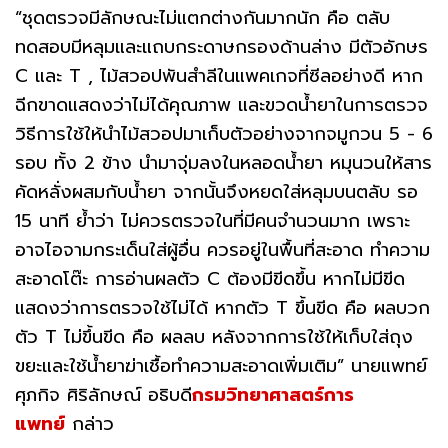
“ชุดตรวจมีลักษณะไม่แตกต่างกันมากนัก คือ ตลับ
ทดสอบมีหลุมและแถบกระดาษกรองด้านล่าง มีตัวอักษร
C และ T , ไม้สวอปพันสำลีในแพคเกจที่ซีลอย่างดี หาก
ฉีกขาดแสดงว่าไม่ได้คุณภาพ และขวดน้ำยาในการตรวจ
วิธีการใช้ให้นำไม้สวอปมาเก็บตัวอย่างจากจมูกวน 5 - 6
รอบ ทั้ง 2 ข้าง นำมาจุ่มลงในหลอดน้ำยา หมุนวนให้สาร
คัดหลั่งผสมกับน้ำยา จากนั้นจึงหยดใส่หลุมบนตลับ รอ
15 นาที ย้ำว่า ไม่ควรตรวจในที่มีคนจำนวนมาก เพราะ
อาจไอจามกระเด็นใส่ผู้อื่น ควรอยู่ในพื้นที่สะอาด ทำความ
สะอาดโต๊ะ การอ่านผลตัว C ต้องมีขีดขึ้น หากไม่มีขีด
แสดงว่าการตรวจใช้ไม่ได้ หากตัว T ขึ้นขีด คือ ผลบวก
ตัว T ไม่ขึ้นขีด คือ ผลลบ หลังจากการใช้ให้เก็บใส่ถุง
ขยะและใช้น้ำยาฆ่าเชื้อทำความสะอาดเพิ่มเติม” นายแพทย์
ศุภกิจ ศิริลักษณ์ อธิบดี
กรมวิทยาศาสตร์การ
แพทย์
กล่าว