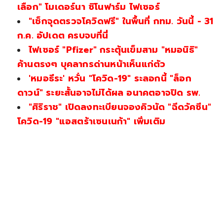
เลือก" โมเดอร์นา ซิโนฟาร์ม ไฟเซอร์
"เช็กจุดตรวจโควิดฟรี" ในพื้นที่ กทม. วันนี้ - 31
ก.ค. อัปเดต ครบจบที่นี่
ไฟเซอร์ "Pfizer" กระตุ้นเข็มสาม "หมอนิธิ"
ค้านตรงๆ บุคลากรด่านหน้าเห็นแก่ตัว
'หมอธีระ' หวั่น "โควิด-19" ระลอกนี้ "ล็อก
ดาวน์" ระยะสั้นอาจไม่ได้ผล อนาคตอาจปิด รพ.
"ศิริราช" เปิดลงทะเบียนจองคิวนัด "ฉีดวัคซีน"
โควิด-19 "แอสตร้าเซนเนก้า" เพิ่มเติม