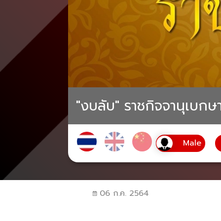
"งบลับ" ราชกิจจานุเบกษ
06 ก.ค. 2564