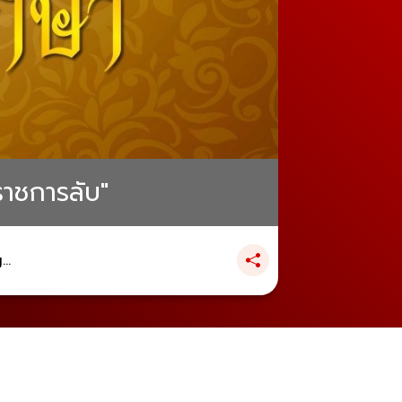
ราชการลับ"
..