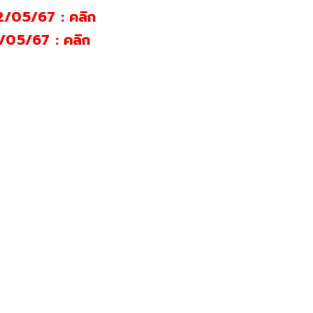
/05/67 : คลิก
/05/67 : คลิก