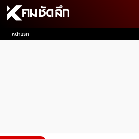
หน้าแรก