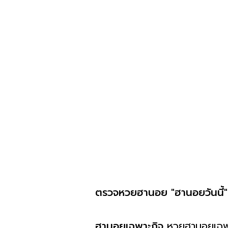
ตรวจหวยฮานอย "ฮานอยวันนี้
ฮานอยเฉพาะกิจ
หวยฮานอยเฉพ