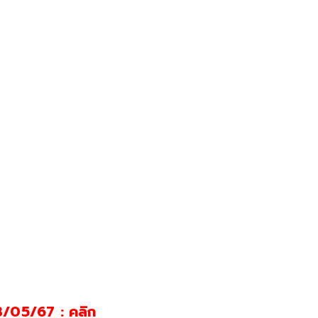
/05/67 : คลิก