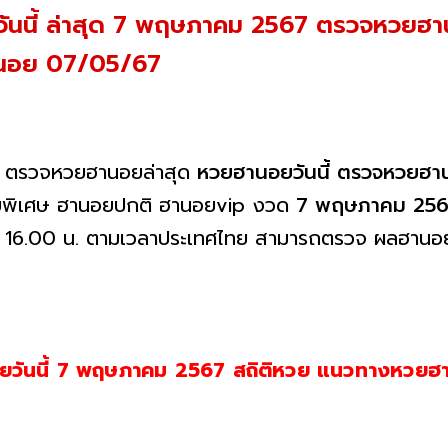
นนี้ ล่าสุด 7 พฤษภาคม 2567 ตรวจหวยฮานอ
านอย 07/05/67
ตรวจหวยฮานอยล่าสุด
หวยฮานอยวันนี้ ตรวจหวยฮ
ยพิเศษ ฮานอยปกติ ฮานอยvip งวด
7 พฤษภาคม 25
วลา 16.00 น. ตามเวลาประเทศไทย สามารถตรวจ ผลฮานอ
ยวันนี้ 7 พฤษภาคม 2567 สถิติหวย แนวทางหวยฮ