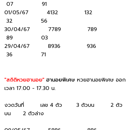
07 91
01/05/67 4132 132
32 56
30/04/67 7789 789
89 03
29/04/67 8936 936
36 71
"สถิติหวยฮานอย"
ฮานอยพิเศษ
หวยฮานอยพิเศษ ออก
เวลา 17.00 - 17.30 น.
งวดวันที่ เลข 4 ตัว 3 ตัวบน 2 ตัว
บน 2 ตัวล่าง