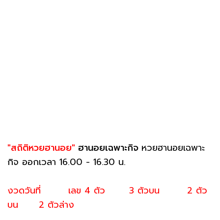
"สถิติหวยฮานอย"
ฮานอยเฉพาะกิจ
หวยฮานอยเฉพาะ
กิจ ออกเวลา 16.00 - 16.30 น.
งวดวันที่ เลข 4 ตัว 3 ตัวบน 2 ตัว
บน 2 ตัวล่าง