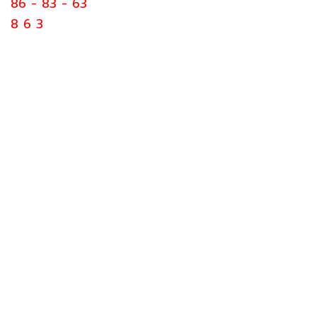
86 - 83 - 63
8 6 3