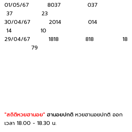
01/05/67 8037 037
37 23
30/04/67 2014 014
14 10
29/04/67 1818 818 18
79
"สถิติหวยฮานอย"
ฮานอยปกติ
หวยฮานอยปกติ ออก
เวลา 18.00 - 18.30 น.