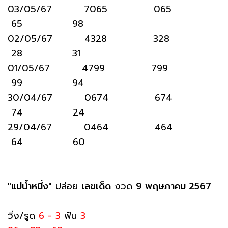
03/05/67 7065 065
65 98
02/05/67 4328 328
28 31
01/05/67 4799 799
99 94
30/04/67 0674 674
74 24
29/04/67 0464 464
64 60
"แม่น้ำหนึ่ง"
ปล่อย
เลขเด็ด
งวด
9 พฤษภาคม 2567
วิ่ง/รูด
6 - 3
ฟัน
3