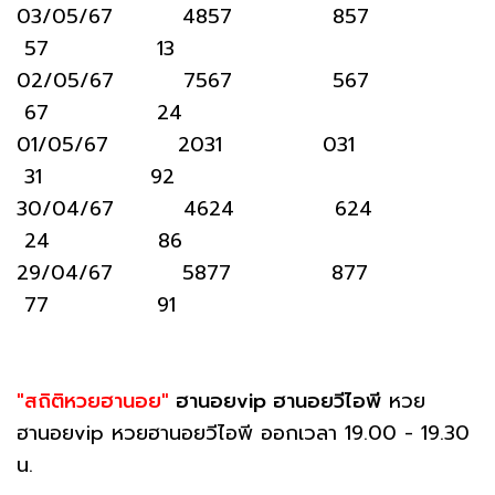
03/05/67 4857 857
57 13
02/05/67 7567 567
67 24
01/05/67 2031 031
31 92
30/04/67 4624 624
24 86
29/04/67 5877 877
77 91
"สถิติหวยฮานอย"
ฮานอยvip ฮานอยวีไอพี
หวย
ฮานอยvip หวยฮานอยวีไอพี ออกเวลา 19.00 - 19.30
น.