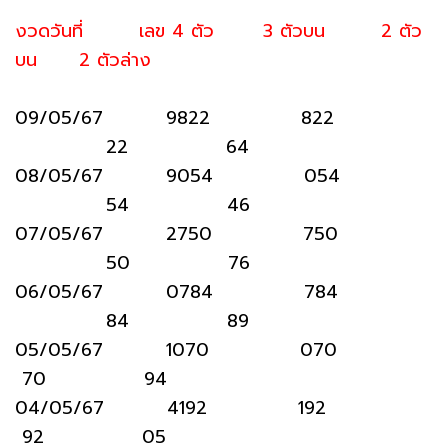
งวดวันที่ เลข 4 ตัว 3 ตัวบน 2 ตัว
บน 2 ตัวล่าง
09/05/67 9822 822
22 64
08/05/67 9054 054
54 46
07/05/67 2750 750
50 76
06/05/67 0784 784
84 89
05/05/67 1070 070
70 94
04/05/67 4192 192
92 05