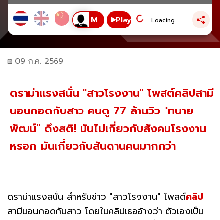
Play
Loading...
09 ก.ค. 2569
ดราม่าแรงสนั่น "สาวโรงงาน" โพสต์คลิปสามี
นอนกอดกับสาว คนดู 77 ล้านวิว "ทนาย
พัฒน์" ดึงสติ! มันไม่เกี่ยวกับสังคมโรงงาน
หรอก มันเกี่ยวกับสันดานคนมากกว่า
ดราม่าแรงสนั่น สำหรับข่าว "สาวโรงงาน" โพสต์
คลิป
สามีนอนกอดกับสาว โดยในคลิปเธออ้างว่า ตัวเองเป็น