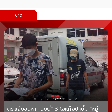
ข่าว
ตร.แจ้งข้อหา "อั้งยี่" 3 โจ๋แก๊งปาบึ้ม "หมู่