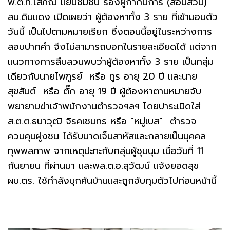
พ.ต.ท.โสภณ แย้มชมชื่น รองผู้กำกับการ (สอบสวน)
สน.ดินแดง เปิดเผยว่า ผู้ต้องหาทั้ง 3 ราย ที่เข้ามอบตัว
วันนี้ เป็นไปตามหมายเรียก ซึ่งตอนนี้อยู่ในระหว่างการ
สอบปากคำ จึงไม่สามารถบอกในรายละเอียดได้ แต่จาก
แนวทางการสืบสวนพบว่าผู้ต้องหาทั้ง 3 ราย เป็นกลุ่ม
เดียวกับนายไพฑูรย์ หรือ ทูร อายุ 20 ปี และนาย
สุขสันต์ หรือ ตั๊ก อายุ 19 ปี ผู้ต้องหาตามหมายจับ
พยายามฆ่าเจ้าพนักงานตำรวจฯลฯ โดยปาระเบิดใส่
ส.ต.ต.ธนาวุฒิ จิรคเชนทร​ หรือ "หมู่เบส" ตำรวจ
ควบคุมฝูงชน ได้รับบาดเจ็บสาหัสและกลายเป็นบุคคล
ทุพพลภาพ จากเหตุปะทะกับกลุ่มผู้ชุมนุม เมื่อวันที่ 11
กันยายน ที่ผ่านมา และพล.ต.อ.สุวัฒน์ แจ้งยอดสุข
ผบ.ตร. ใช้กำลังบุกค้นบ้านและถูกจับกุมตัวไปก่อนหน้านี้​