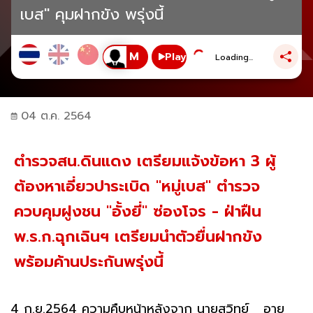
เบส" คุมฝากขัง พรุ่งนี้
Play
Loading...
04 ต.ค. 2564
ตำรวจสน.ดินแดง เตรียมแจ้งข้อหา 3 ผู้
ต้องหาเอี่ยวปาระเบิด "หมู่เบส" ตำรวจ
ควบคุมฝูงชน "อั้งยี่" ซ่องโจร - ฝ่าฝืน
พ.ร.ก.ฉุกเฉินฯ เตรียมนำตัวยื่นฝากขัง
พร้อมค้านประกันพรุ่งนี้
4 ก.ย.2564 ความคืบหน้าหลังจาก นายสุวิทย์ อายุ