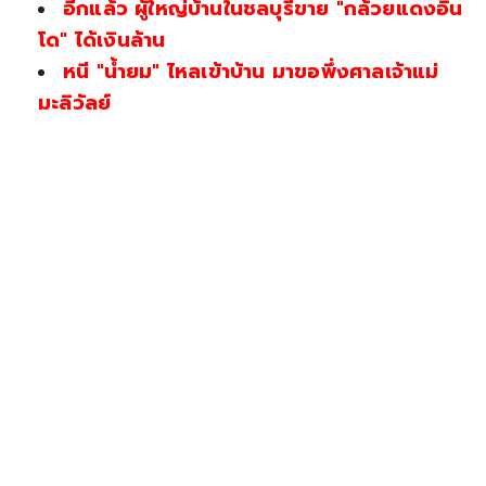
อีกแล้ว ผู้ใหญ่บ้านในชลบุรีขาย "กล้วยแดงอิน
โด" ได้เงินล้าน
หนี "น้ำยม" ไหลเข้าบ้าน มาขอพึ่งศาลเจ้าแม่
มะลิวัลย์