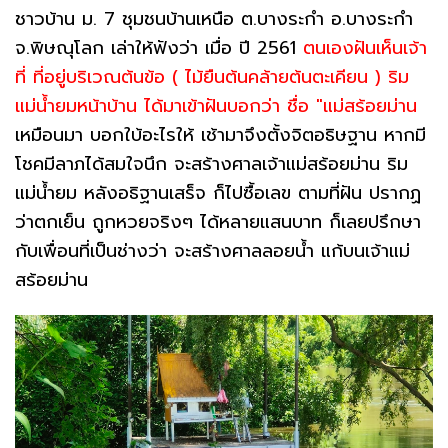
ชาวบ้าน ม. 7 ชุมชนบ้านเหนือ ต.บางระกำ อ.บางระกำ
จ.พิษณุโลก เล่าให้ฟังว่า เมื่อ ปี 2561
ตนเองฝันเห็นเจ้า
ที่ ที่อยู่บริเวณต้นข้อ ( ไม้ยืนต้นคล้ายต้นตะเคียน ) ริม
แม่น้ำยมหน้าบ้าน ได้มาเข้าฝันบอกว่า ชื่อ "แม่สร้อยม่าน
เหมือนมา บอกใบ้อะไรให้ เช้ามาจึงตั้งจิตอธิษฐาน หากมี
โชคมีลาภได้สมใจนึก จะสร้างศาลเจ้าแม่สร้อยม่าน ริม
แม่น้ำยม หลังอธิฐานเสร็จ ก็ไปซื้อเลข ตามที่ฝัน ปรากฏ
ว่าตกเย็น ถูกหวยจริงๆ ได้หลายแสนบาท ก็เลยปรึกษา
กับเพื่อนที่เป็นช่างว่า จะสร้างศาลลอยน้ำ แก้บนเจ้าแม่
สร้อยม่าน