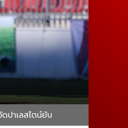
ยอัดปาเลสไตน์ยับ