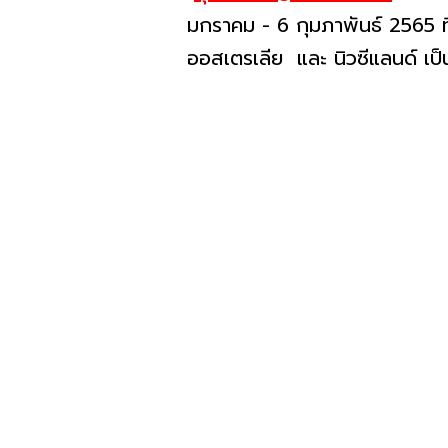
มกราคม - 6 กุมภาพันธ์ 2565 ที
ออสเตรเลีย และ นิวซีแลนด์ เป