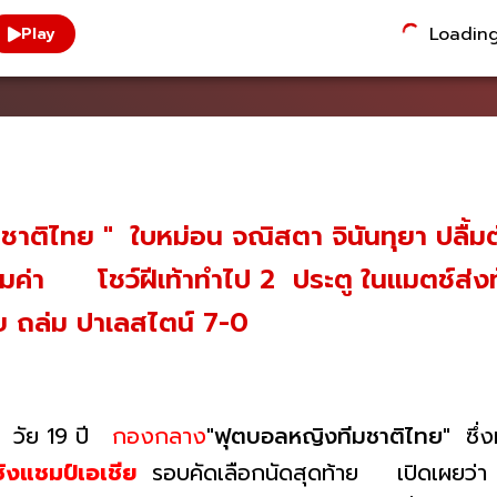
Loading.
Play
ิไทย " ใบหม่อน จณิสตา จินันทุยา ปลื้มตั
งคุ้มค่า โชว์ฝีเท้าทำไป 2 ประตู ในแมตช์ส
ย ถล่ม ปาเลสไตน์ 7-0
น"
วัย 19 ปี
กองกลาง
"ฟุตบอลหญิงทีมชาติไทย"
ซึ่
งแชมป์เอเชีย
รอบคัดเลือกนัดสุดท้าย เปิดเผยว่า 