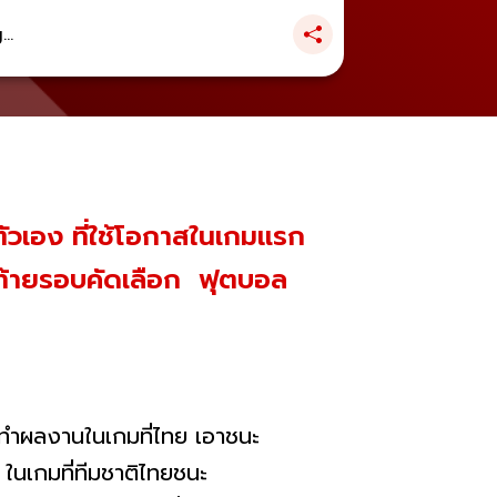
..
วเอง ที่ใช้โอกาสในเกมแรก
่งท้ายรอบคัดเลือก ฟุตบอล
งทำผลงานในเกมที่ไทย เอาชนะ
ในเกมที่ทีมชาติไทยชนะ