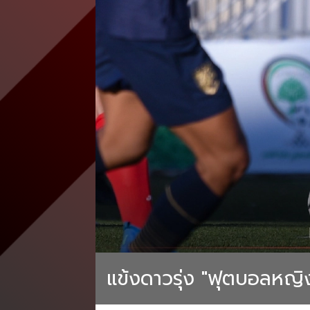
แข้งดาวรุ่ง "ฟุตบอลหญิ