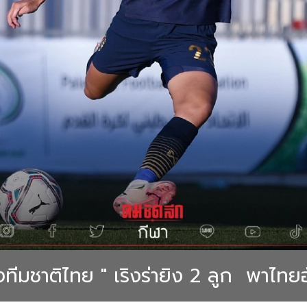
งทีมชาติไทย " เริงร่ายิง 2 ลูก พาไท