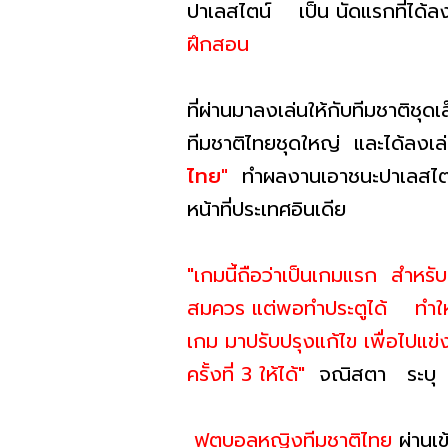
ปาเลสไตน์ เป็น นัดแรกที่ได้ลง
ฝึกสอน
ที่ผ่านมาลงเล่นให้กับทีมชาติชุด
ทีมชาติไทยชุดใหญ่ และได้ลงเล่น
ไทย"
ทำผลงานเอาชนะปาเลสไตน์ 
หน้าที่ประเทศอินเดีย
"เกมนี้ถือว่าเป็นเกมแรก สำหรับ
สมควร แต่พอทำประตูได้ ทำให้เ
เกม มาปรับปรุงแก้ไข เพื่อไปแ
ครั้งที่ 3 ให้ได้"
จณิสตา ระบุ
ฟุตบอลหญิงทีมชาติไทย
ผ่านเข