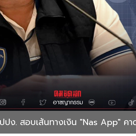
 -ปปง. สอบเส้นทางเงิน "Nas App" คา