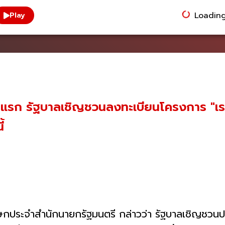
Loading.
Play
นวันแรก รัฐบาลเชิญชวนลงทะเบียนโครงการ "เรา
้
กประจําสํานักนายกรัฐมนตรี กล่าวว่า รัฐบาลเชิญชวน