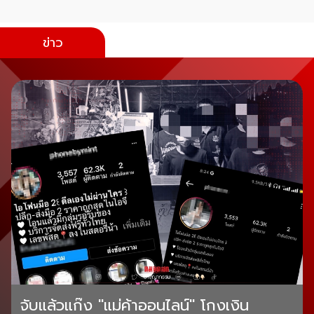
ข่าว
จับแล้วแก๊ง "แม่ค้าออนไลน์" โกงเงิน