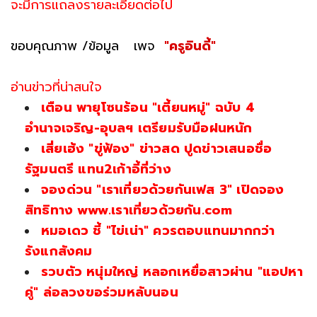
จะมีการแถลงรายละเอียดต่อไป
ขอบคุณภาพ /ข้อมูล เพจ
"ครูอินดี้"
อ่านข่าวที่น่าสนใจ
เตือน พายุโซนร้อน "เตี้ยนหมู่" ฉบับ 4
อำนาจเจริญ-อุบลฯ เตรียมรับมือฝนหนัก
เสี่ยเฮ้ง "ขู่ฟ้อง" ข่าวสด ปูดข่าวเสนอชื่อ
รัฐมนตรี แทน2เก้าอี้ที่ว่าง
จองด่วน "เราเที่ยวด้วยกันเฟส 3" เปิดจอง
สิทธิทาง www.เราเที่ยวด้วยกัน.com
หมอเดว ชี้ "ไข่เน่า" ควรตอบแทนมากกว่า
รังแกสังคม
รวบตัว หนุ่มใหญ่ หลอกเหยื่อสาวผ่าน "แอปหา
คู่" ล่อลวงขอร่วมหลับนอน