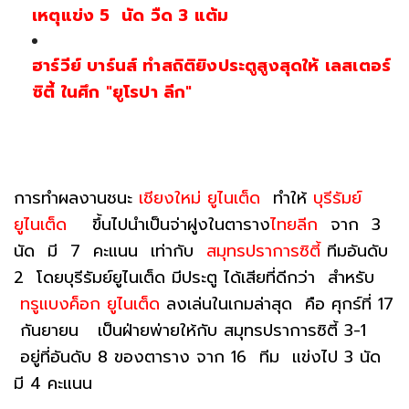
เหตุแข่ง 5 นัด วืด 3 แต้ม
ฮาร์วีย์ บาร์นส์ ทำสถิติยิงประตูสูงสุดให้ เลสเตอร์
ซิตี้ ในศึก "ยูโรปา ลีก"
การทำผลงานชนะ
เชียงใหม่ ยูไนเต็ด
ทำให้
บุรีรัมย์
ยูไนเต็ด
ขึ้นไปนำเป็นจ่าฝูงในตาราง
ไทยลีก
จาก 3
นัด มี 7 คะแนน เท่ากับ
สมุทรปราการซิตี้
ทีมอันดับ
2 โดยบุรีรัมย์ยูไนเต็ด มีประตู ได้เสียที่ดีกว่า สำหรับ
ทรูแบงค็อก ยูไนเต็ด
ลงเล่นในเกมล่าสุด คือ ศุกร์ที่ 17
กันยายน เป็นฝ่ายพ่ายให้กับ สมุทรปราการซิตี้ 3-1
อยู่ที่อันดับ 8 ของตาราง จาก 16 ทีม แข่งไป 3 นัด
มี 4 คะแนน