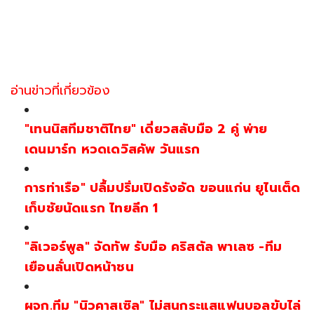
อ่านข่าวที่เกี่ยวข้อง
"เทนนิสทีมชาติไทย" เดี่ยวสลับมือ 2 คู่ พ่าย
เดนมาร์ก หวดเดวิสคัพ วันแรก
การท่าเรือ" ปลื้มปริ่มเปิดรังอัด ขอนแก่น ยูไนเต็ด
เก็บชัยนัดแรก ไทยลีก 1
"ลิเวอร์พูล" จัดทัพ รับมือ คริสตัล พาเลซ -ทีม
เยือนลั่นเปิดหน้าชน
ผจก.ทีม "นิวคาสเซิล" ไม่สนกระแสแฟนบอลขับไล่