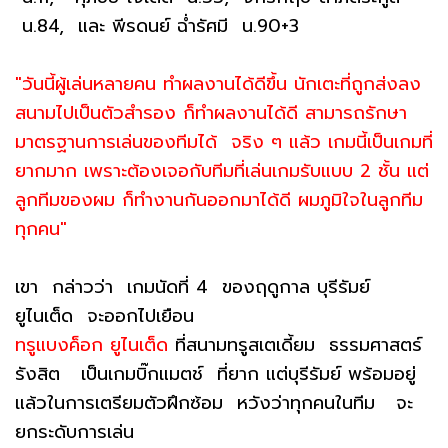
น.84, และ พีรดนย์ ฉ่ำรัศมี น.90+3
"วันนี้ผู้เล่นหลายคน ทำผลงานได้ดีขึ้น นักเตะที่ถูกส่งลง
สนามไปเป็นตัวสำรอง ก็ทำผลงานได้ดี สามารถรักษา
มาตรฐานการเล่นของทีมได้ จริง ๆ แล้ว เกมนี้เป็นเกมที่
ยากมาก เพราะต้องเจอกับทีมที่เล่นเกมรับแบบ 2 ชั้น แต่
ลูกทีมของผม ก็ทำงานกันออกมาได้ดี ผมภูมิใจในลูกทีม
ทุกคน"
เขา กล่าวว่า เกมนัดที่ 4 ของฤดูกาล บุรีรัมย์
ยูไนเต็ด จะออกไปเยือน
ทรูแบงค็อก ยูไนเต็ด
ที่สนามทรูสเตเดี้ยม ธรรมศาสตร์
รังสิต เป็นเกมบิ๊กแมตช์ ที่ยาก แต่บุรีรัมย์ พร้อมอยู่
แล้วในการเตรียมตัวฝึกซ้อม หวังว่าทุกคนในทีม จะ
ยกระดับการเล่น