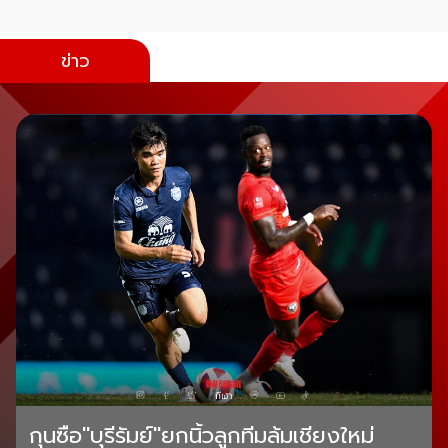
ข่าว
กุนซือ"บุรีรัมย์"ยกนิ้วลูกทีมล้มเชียงใหม่