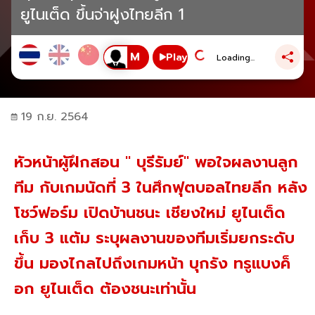
ยูไนเต็ด ขึ้นจ่าฝูงไทยลีก 1
Play
Loading...
19 ก.ย. 2564
หัวหน้าผู้ฝึกสอน " บุรีรัมย์" พอใจผลงานลูก
ทีม กับเกมนัดที่ 3 ในศึกฟุตบอลไทยลีก หลัง
โชว์ฟอร์ม เปิดบ้านชนะ เชียงใหม่ ยูไนเต็ด
เก็บ 3 แต้ม ระบุผลงานของทีมเริ่มยกระดับ
ขึ้น มองไกลไปถึงเกมหน้า บุกรัง ทรูแบงค็
อก ยูไนเต็ด ต้องชนะเท่านั้น