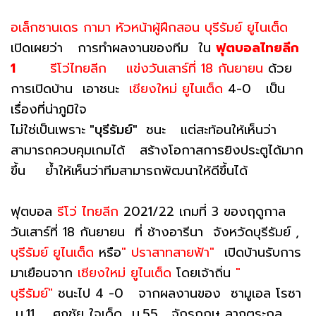
อเล็กซานเดร กามา หัวหน้าผู้ฝึกสอน บุรีรัมย์ ยูไนเต็ด
เปิดเผยว่า การทำผลงานของทีม ใน
ฟุตบอลไทยลีก
1
รีโว่ไทยลีก แข่งวันเสาร์ที่ 18 กันยายน
ด้วย
การเปิดบ้าน เอาชนะ
เชียงใหม่ ยูไนเต็ด
4-0 เป็น
เรื่องที่น่าภูมิใจ
ไม่ใช่เป็นเพราะ
"บุรีรัมย์"
ชนะ แต่สะท้อนให้เห็นว่า
สามารถควบคุมเกมได้ สร้างโอกาสการยิงประตูได้มาก
ขึ้น ย้ำให้เห็นว่าทีมสามารถพัฒนาให้ดีขึ้นได้
ฟุตบอล
รีโว่ ไทยลีก
2021/22 เกมที่ 3 ของฤดูกาล
วันเสาร์ที่ 18 กันยายน ที่ ช้างอารีนา จังหวัดบุรีรัมย์ ,
บุรีรัมย์ ยูไนเต็ด
หรือ
" ปราสาทสายฟ้า"
เปิดบ้านรับการ
มาเยือนจาก
เชียงใหม่ ยูไนเต็ด
โดยเจ้าถิ่น
"
บุรีรัมย์"
ชนะไป 4 -0 จากผลงานของ ซามูเอล โรซา
น.11, ศุภชัย ใจเด็ด น.55, จักรกฤษ ลาภตระกูล