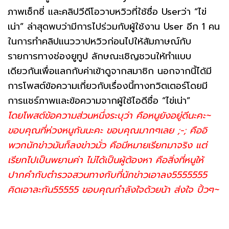
ภาพเซ็กซี่ และคลิปวีดีโอวาบหวิวที่ใช้ชื่อ Userว่า “ไข่
เน่า” ล่าสุดพบว่ามีการไปร่วมกับผู้ใช้งาน User อีก 1 คน
ในการทำคลิปแนววาปหวิวก่อนไปให้สัมภาษณ์กับ
รายการทางช่องยูทูป ลักษณะเชิญชวนให้ทำแบบ
เดียวกันเพื่อแลกกับค่าเข้าดูจากสมาชิก นอกจากนี้ได้มี
การโพสต์ข้อความเกี่ยวกับเรื่องนี้ทางทวิตเตอร์โดยมี
การแชร์ภาพและข้อความจากผู้ใช้ไอดีชื่อ “ไข่เน่า”
โดยโพสต์ข้อความส่วนหนึ่งระบุว่า คือหนูยังอยู่ดีนะคะ~
ขอบคุณที่ห่วงหนูกันนะคะ ขอบคุณมากๆเลย ;-; คืออิ
พวกนักข่าวมันก็ลงข่าวมั่ว คือมีหมายเรียกมาจริง แต่
เรียกไปเป็นพยานค่า ไม่ได้เป็นผู้ต้องหา คือสิ่งที่หนูให้
ปากคำกับตำรวจสวนทางกับที่นักข่าวเอาลง5555555
คิดเอาละกัน55555 ขอบคุณกำลังใจด้วยน้า ส่งใจ ปิ้วๆ~