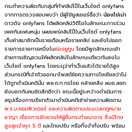
กระทำความผิดกับกลุ่มที่ทำคลิปโป๊ในเว็บไซต์ onlyfans
จากการตรวจสอบพบว่า มีผู้ใช้ยูสเซอร์ชื่อว่า​
น้องไข่เน่า
ดาวดัง onlyfans ได้ผลิตคลิปวิดีโอในลักษณะการร่วม
เพศกับแฟนหนุ่ม เผยแพร่คลิปโป๊ในเว็บไซต์ onlyfans
เก็บค่าสมาชิกเป็นรายเดือนหรือรายคลิป และยังไปออก
รายการรายการหนึ่งใน
ช่องยูทูบ
โดยมีพูดลักษณะเข้า
ข่ายการเชิญชวนให้ผลิตคลิปในลักษณะเดียวกันลงใน
เว็บไซต์​ onlyfans โดยระบุว่าทำเว็บแล้วได้รายได้สูง
ส่วนกรณีที่เจ้าตัวออกมาโพสต์ข้อความทางโซเชียลว่าไม่
ได้ถูกดำเนินคดีนั้น พล.ต.ท.กรไชย คล้ายคลึง ผบช.สอท.
ยังบอกกับคมชัดลึกอีกว่า ขณะนี้อยู่ระหว่างดำเนินการ
สรุปเรื่องการเรียกตัวมาดำเนินคดีเข้าข่ายความผิดตาม
พ.ร.บ.คอมพิวเตอร์ และความผิดตามประมวลกฎหมาย
อาญา เรื่องการชักชวนให้ผู้อื่นกระทำอนาจาร ซึ่งมีโทษ
สูงสุดจำคุก 5 ปี
และโทษปรับ หรือทั้งจำทั้งปรับ พร้อม