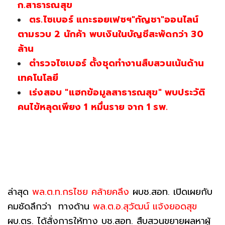
ก.สาธารณสุข
ตร.ไซเบอร์ แกะรอยเฟซฯ"กัญชา"ออนไลน์
ตามรวบ 2 นักค้า พบเงินในบัญชีสะพัดกว่า 30
ล้าน
ตำรวจไซเบอร์ ตั้งชุดทำงานสืบสวนเน้นด้าน
เทคโนโลยี
เร่งสอบ "แฮกข้อมูลสาธารณสุข" พบประวัติ
คนไข้หลุดเพียง 1 หมื่นราย จาก 1 รพ.
ล่าสุด
พล.ต.ท.กรไชย คล้ายคลึง
ผบช.สอท. เปิดเผยกับ
คมชัดลึกว่า ทางด้าน
พล.ต.อ.สุวัฒน์ แจ้งยอดสุข
ผบ.ตร. ได้สั่งการให้ทาง บช.สอท. สืบสวนขยายผลหาผู้