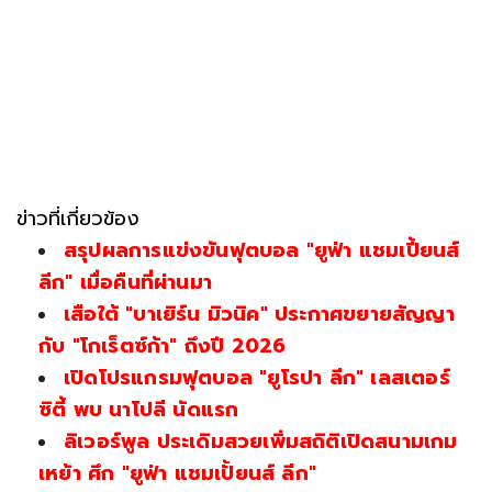
ข่าวที่เกี่ยวข้อง
สรุปผลการแข่งขันฟุตบอล "ยูฟ่า แชมเปี้ยนส์
ลีก" เมื่อคืนที่ผ่านมา
เสือใต้ "บาเยิร์น มิวนิค" ประกาศขยายสัญญา
กับ "โกเร็ตซ์ก้า" ถึงปี 2026
เปิดโปรแกรมฟุตบอล "ยูโรปา ลีก" เลสเตอร์
ซิตี้ พบ นาโปลี นัดแรก
ลิเวอร์พูล ประเดิมสวยเพิ่มสถิติเปิดสนามเกม
เหย้า ศึก "ยูฟ่า แชมเปั้ยนส์ ลีก"