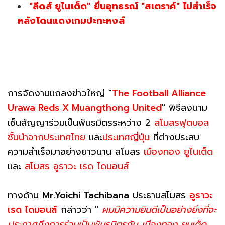
"ลีดส์ ยูไนเต็ด" ยื่นอุทธรณ์ "สเตราค์" ไม่สำเร็จ
หลังโดนแดงเกมปะทะหงส์
การจัดงานแถลงข่าวใหญ่ "
The Football Alliance
Urawa Reds X Muangthong United
" พิธีลงนาม
เซ็นสัญญาร่วมเป็นพันธมิตรระหว่าง 2
สโมสรฟุตบอล
ชั้นนำจากประเทศไทย
และ
ประเทศญี่ปุ่น
ที่ต่างประสบ
ความสำเร็จมาอย่างยาวนาน สโมสร
เมืองทอง ยูไนเต็ด
และ
สโมสร อูราวะ เรด ไดมอนส์
ทางด้าน
Mr.Yoichi Tachibana
ประธานสโมสร
อูราวะ
เรด ไดมอนส์
กล่าวว่า "
ผมมีความยินดีเป็นอย่างยิ่งที่จะ
ประกาศถึงการร่วมเป็นพันธมิตรกับ เมืองทอง ยูนเต็ด