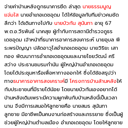
จ่ายค่าบ้านหลังถูกธนาคารยึด ล่าสุด
นายธรรมนูญ
แจ่มใส
นายอำเภอเดชอุดม ได้ให้ข้อมูลกับทีมข่าวคมชัด
ลึกว่า ได้เดินทางไปกับ
นายบัวกัน สุนันทา
อายุ 67
พ.ต.อ.วีรพันธ์ นาคสุข ผู้กำกับการสถานีตำรวจภูธร
เดชอุดม เจ้าหน้าที่ธนาคารอาคารสงเคาระห์ นายอุบล พี
ระพรปัญญา ปลัดอาวุโสอำเภอเดชอุดม นายวิริยะ เสา
ทอง พัฒนาการอำเภอเดชอุดมและนายไชยวัฒน์ ศรี
สว่าง ประธานชมรมกำนัน ผู้ใหญ่บ้านอำเภอเดชอุดม
โดยได้ประชุมหารือเพื่อหาทางออกให้ ซึ่งได้ข้อสรุปว่า
ทาง
ธนาคารอาคารสงเคราะห์
มี
โครงการบ้านล้านหลัง
ให้
กับประชาชนที่มีรายได้น้อย โดยนายบัวกันเองอยากได้
บ้านหลังเดิมเพราะมีความผูกพันกับบ้านหลังนี้เป็นเวลา
นาน จึงมีการเสนอให้ลูกชายคือ นายสมร สุนันทา
ลูกชาย มีอาชีพเป็นคนงานก่อสร้างและภรรยาย ซึ่งเป็นผู้
ช่วยผู้ใหญ่บ้านตำบลเมือง อำเภอเดชอุดม โดยให้ลูกชาย