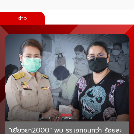
ข่าว
"เยียวยา2000" พบ รร.เอกชนกว่า ร้อยละ