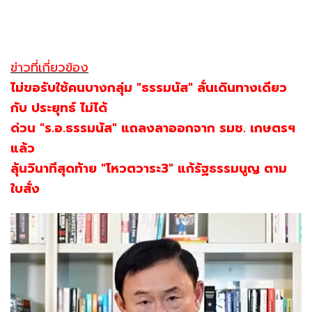
ข่าวที่เกี่ยวข้อง
ไม่ขอรับใช้คนบางกลุ่ม "ธรรมนัส" ลั่นเดินทางเดียว
กับ ประยุทธ์ ไม่ได้
ด่วน "ร.อ.ธรรมนัส" แถลงลาออกจาก รมช. เกษตรฯ
แล้ว
ลุ้นวินาทีสุดท้าย "โหวตวาระ3" แก้รัฐธรรมนูญ ตาม
ใบสั่ง