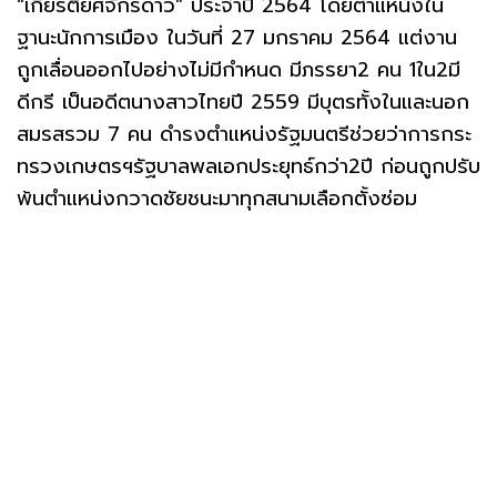
“เกียรติยศจักรดาว” ประจำปี 2564 โดยตำแหน่งใน
ฐานะนักการเมือง ในวันที่ 27 มกราคม 2564 แต่งาน
ถูกเลื่อนออกไปอย่างไม่มีกำหนด มีภรรยา2 คน 1ใน2มี
ดีกรี เป็นอดีตนางสาวไทยปี 2559 มีบุตรทั้งในและนอก
สมรสรวม 7 คน ดำรงตำแหน่งรัฐมนตรีช่วยว่าการกระ
ทรวงเกษตรฯรัฐบาลพลเอกประยุทธ์กว่า2ปี ก่อนถูกปรับ
พ้นตำแหน่งกวาดชัยชนะมาทุกสนามเลือกตั้งซ่อม