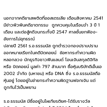
นอกจากคดียาเสพติดที่ออสเตรเลีย เดือนสิงหาคม 2541
มีข่าวพัวพันคดีฆาตกรรม ถูกควบคุมในเรือนจำ 3 ปี 1
เดือน และต่อสู้คดีจนกระทั้งปี 2547 ศาลชั้นยกฟ้อง-
อัยการไม่อุทธรณ์
ปลายปี 2561 ร.อ.ธรรมนัส ถูกตำรวจกองปราบปราม
ออกหมายเรียกในคดีบิตคอยน์ ข้อหากระทำความผิด
หลอกลวง นักธุรกิจชาวฟินแลนด์ โอนเงินสกุลดิจิทัล
หรือ บิตคอยน์ มูลค่า 797 ล้านบาท ซื้อหุ้นบริษัทดีเอ็นเอ
2002 จำกัด (มหาชน) หรือ DNA ซึ่ง ร.อ.ธรรมนัสถือ
หุ้นอยู่ โดยอยู่ในข่ายกระทำความผิดฐานฟอกเงิน แต่
ถูกกันไว้เป็นพยาน
ร.อ.ธรรมนัส มีชื่ออยู่ในโผเกียรติยศ-ได้รับรางวัล