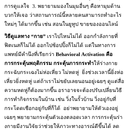
การดูแลใจ 3. พยายามมองในมุมอื่นๆ คือหามุมด้าน
บวกให้เจอ ว่าสถานการณ์นี้หลายคนสามารถทำอะไร
ใหม่ๆ ได้มากขึ้น เช่น สอนในยูทูป ขายของออนไลน์
วิธีดูแลทาง “กาย”
เราไปไหนไม่ได้ ออกกำลังกายที่
ฟิตเนสก็ไม่ได้ ออกไปช้อปปิ้งก็ไม่ได้ แต่ในทางการ
แพทย์มีคำนึงที่เรียกว่า
Behavioral Activation คือ
การกระตุ้นพฤติกรรม กระตุ้นการกระทำ
ให้ร่างกาย
กระฉับกระเฉงไม่ห่อเหี่ยว ไม่หดหู่ ยิ่งช่วงเวลานี้ยิ่งห่อ
เหี่ยวยิ่งหดหู่ แต่ถ้าเราไม่ขยับเลยนอนอยู่เฉยๆ ดูแต่สื่อ
ความหดหู่ก็ต้องมากขึ้น อราอาจจะต้องปรับเปลี่ยนวิธี
การทำกิจกรรมในบ้าน เช่น วิ่งในรั้วบ้าน วิ่งอยู่กับที่
กระโดดเชือกอยู่กับที่ก็ได้ อย่าพยายามให้ตัวเองอยู่
เฉยๆ พยายามกระตุ้นตัวเองตลอดเวลา การกระตุ้นร่า
งกายมีงานวิจัยว่าช่วยให้ภาวะทางอารณ์ดีขึ้นได้ ลด