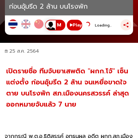
ก่อนอุ้มรีด 2 ล้าน บนโรงพัก
Play
Loading...
25 ส.ค. 2564
เปิดรายชื่อ ทีมจับยาเสพติด "ผกก.โจ้" เซ็น
แต่งตั้ง ก่อนอุ้มรีด 2 ล้าน จนเหยื่อขาดใจ
ตาย บนโรงพัก สภ.เมืองนครสวรรค์ ล่าสุด
ออกหมายจับแล้ว 7 นาย
จากกรณี พ.ต.อ.ธิติสรรค์ อุทธนผล อดีต ผกก.สภ.เมือง