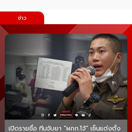
ข่าว
เปิดรายชื่อ ทีมจับยา "ผกก.โจ้" เซ็นแต่งตั้ง