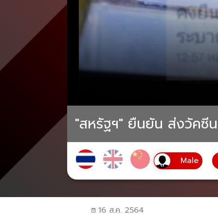
"สหรัฐฯ" ยืนยัน ส่งวัคซี
16 ส.ค. 2564