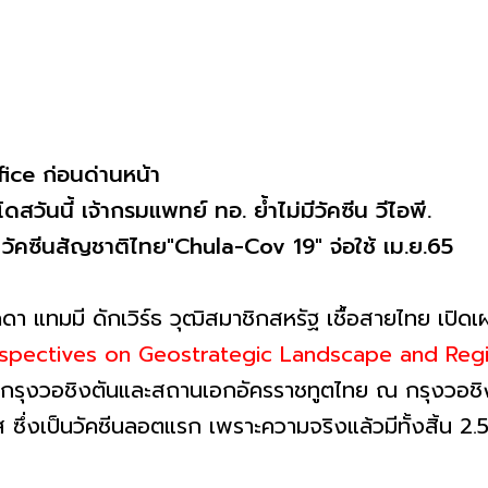
fice ก่อนด่านหน้า
สวันนี้ เจ้ากรมแพทย์ ทอ. ย้ำไม่มีวัคซีน วีไอพี.
 วัคซีนสัญชาติไทย"Chula-Cov 19" จ่อใช้ เม.ย.65
ัดดา แทมมี ดักเวิร์ธ วุฒิสมาชิกสหรัฐ เชื้อสายไทย เป
rspectives on Geostrategic Landscape and Regi
กรุงวอชิงตันและสถานเอกอัครราชทูตไทย ณ กรุงวอชิงต
ส ซึ่งเป็นวัคซีนลอตแรก เพราะความจริงแล้วมีทั้งสิ้น 2.