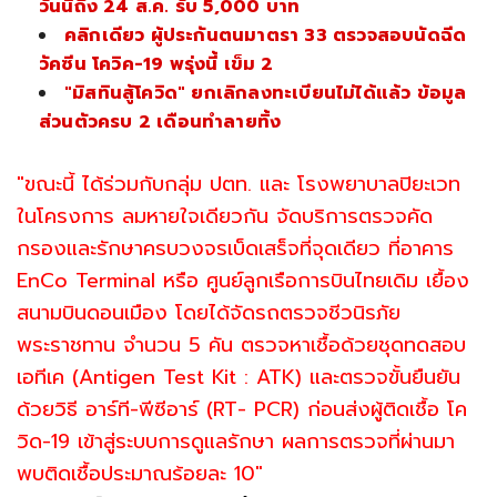
วันนี้ถึง 24 ส.ค. รับ 5,000 บาท
คลิกเดียว ผู้ประกันตนมาตรา 33 ตรวจสอบนัดฉีด
วัคซีน โควิค-19 พรุ่งนี้ เข็ม 2
"มิสทินสู้โควิด" ยกเลิกลงทะเบียนไม่ได้แล้ว ข้อมูล
ส่วนตัวครบ 2 เดือนทำลายทิ้ง
"ขณะนี้ ได้ร่วมกับกลุ่ม ปตท. และ โรงพยาบาลปิยะเวท
ในโครงการ ลมหายใจเดียวกัน จัดบริการตรวจคัด
กรองและรักษาครบวงจรเบ็ดเสร็จที่จุดเดียว ที่อาคาร
EnCo Terminal หรือ ศูนย์ลูกเรือการบินไทยเดิม เยื้อง
สนามบินดอนเมือง โดยได้จัดรถตรวจชีวนิรภัย
พระราชทาน จำนวน 5 คัน ตรวจหาเชื้อด้วยชุดทดสอบ
เอทีเค (Antigen Test Kit : ATK) และตรวจขั้นยืนยัน
ด้วยวิธี อาร์ที-พีซีอาร์ (RT- PCR) ก่อนส่งผู้ติดเชื้อ โค
วิด-19 เข้าสู่ระบบการดูแลรักษา ผลการตรวจที่ผ่านมา
พบติดเชื้อประมาณร้อยละ 10"