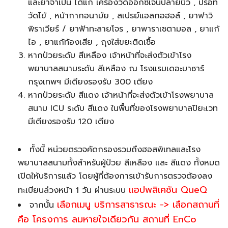
และยาจำเป็น ได้แก่ เครื่องวัดออกซิเจนปลายนิ้ว , ปรอท
วัดไข้ , หน้ากากอนามัย , สเปรย์แอลกอฮอล์ , ยาฟาวิ
พิราเวียร์ / ยาฟ้าทะลายโจร , ยาพาราเซตามอล , ยาแก้
ไอ , ยาแก้ท้องเสีย , ถุงใส่ขยะติดเชื้อ
หากป่วยระดับ สีเหลือง เจ้าหน้าที่จะส่งตัวเข้าโรง
พยาบาลสนามระดับ สีเหลือง ณ โรงแรมเดอะบาซาร์
กรุงเทพฯ มีเตียงรองรับ 300 เตียง
หากป่วยระดับ สีแดง เจ้าหน้าที่จะส่งตัวเข้าโรงพยาบาล
สนาม ICU ระดับ สีแดง ในพื้นที่ของโรงพยาบาลปิยะเวท
มีเตียงรองรับ 120 เตียง
ทั้งนี้ หน่วยตรวจคัดกรองรวมถึงฮอสพิเทลและโรง
พยาบาลสนามทั้งสำหรับผู้ป่วย สีเหลือง และ สีแดง ทั้งหมด
เปิดให้บริการแล้ว โดยผู้ที่ต้องการเข้ารับการตรวจต้องลง
แอปพลิเคชัน QueQ
ทะเบียนล่วงหน้า 1 วัน ผ่านระบบ
เลือกเมนู บริการสาธารณะ -> เลือกสถานที่
จากนั้น
คือ โครงการ ลมหายใจเดียวกัน สถานที่ EnCo