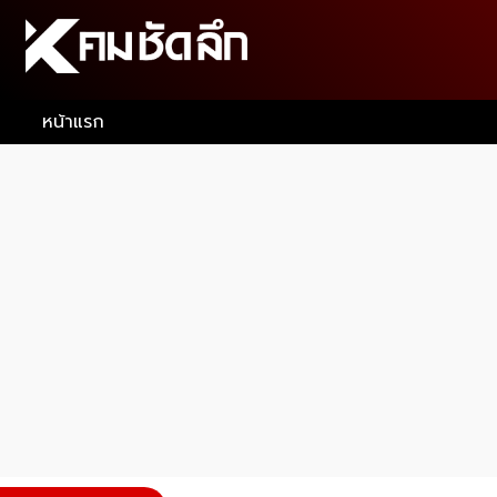
หน้าแรก