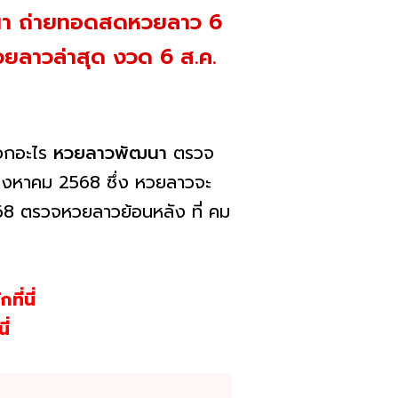
นา ถ่ายทอดสดหวยลาว 6
ยลาวล่าสุด งวด 6 ส.ค.
ออกอะไร
หวยลาวพัฒนา
ตรวจ
งหาคม 2568 ซึ่ง หวยลาวจะ
8 ตรวจหวยลาวย้อนหลัง ที่ คม
กที่นี่
ี่