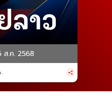
 ส.ค. 2568
..