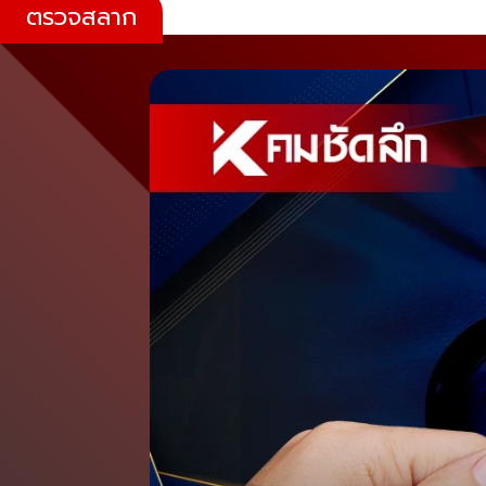
ตรวจสลาก