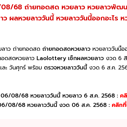
 06/08/68 ถ่ายทอดสด หวยลาว หวยลาวพัฒ
 ผลหวยลาววันนี้ หวยลาววันนี้ออกอะไร หว
ลาว ถ่ายทอดสด
ถ่ายทอดสดหวยลาว
หวยลาววันนี้
ายทอดสดหวยลาว
Laolottery
เช็กผลหวยลาว
งวด 6 สิ
และ วันศุกร์ พร้อม
ตรวจหวยลาววันนี้
งวด 6 ส.ค. 256
ด 06/08/68 หวยลาววันนี้ หวยลาว 6 ส.ค. 2568 :
คลิ
06/08/68 หวยลาววันนี้ งวด 06 ส.ค. 2568 :
คลิกที่น