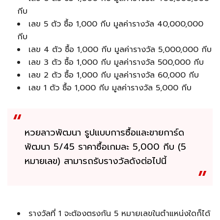
กีบ
เลข 5 ตัว ซื้อ 1,000 กีบ มูลค่ารางวัล 40,000,000
กีบ
เลข 4 ตัว ซื้อ 1,000 กีบ มูลค่ารางวัล 5,000,000 กีบ
เลข 3 ตัว ซื้อ 1,000 กีบ มูลค่ารางวัล 500,000 กีบ
เลข 2 ตัว ซื้อ 1,000 กีบ มูลค่ารางวัล 60,000 กีบ
เลข 1 ตัว ซื้อ 1,000 กีบ มูลค่ารางวัล 5,000 กีบ
หวยลาวพัฒนา รูปแบบการซื้อและขายการ์ด
พัฒนา 5/45 ราคาซื้อเกมละ 5,000 กีบ (5
หมายเลข) สามารถรับรางวัลดังต่อไปนี้
รางวัลที่ 1 จะต้องตรงกัน 5 หมายเลขในตำแหน่งใดก็ได้