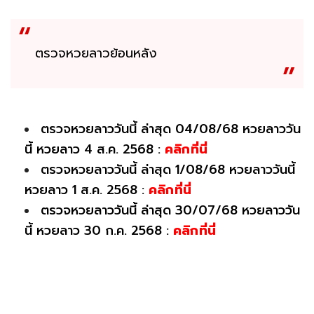
ตรวจหวยลาวย้อนหลัง
ตรวจหวยลาววันนี้ ล่าสุด 04/08/68 หวยลาววัน
นี้ หวยลาว 4 ส.ค. 2568 :
คลิกที่นี่
ตรวจหวยลาววันนี้ ล่าสุด 1/08/68 หวยลาววันนี้
หวยลาว 1 ส.ค. 2568 :
คลิกที่นี่
ตรวจหวยลาววันนี้ ล่าสุด 30/07/68 หวยลาววัน
นี้ หวยลาว 30 ก.ค. 2568 :
คลิกที่นี่