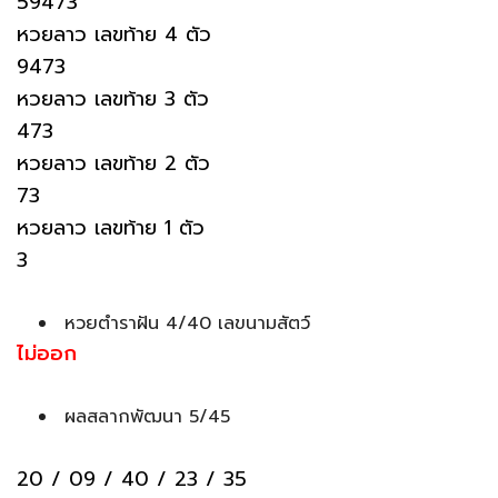
59473
หวยลาว เลขท้าย 4 ตัว
9473
หวยลาว เลขท้าย 3 ตัว
473
หวยลาว เลขท้าย 2 ตัว
73
หวยลาว เลขท้าย 1 ตัว
3
หวยตำราฝัน 4/40 เลขนามสัตว์
ไม่ออก
ผลสลากพัฒนา 5/45
20 / 09 / 40 / 23 / 35