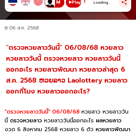
Play
Loading...
06 ส.ค. 2568
"ตรวจหวยลาววันนี้" 06/08/68 หวยลาว
หวยลาววันนี้ ตรวจหวยลาว หวยลาววันนี้
ออกอะไร หวยลาวพัฒนา หวยลาวล่าสุด 6
ส.ค. 2568 ຫວຍລາວ Laolottery หวยลาว
ออกกี่โมง หวยลาวออกอะไร?
"ตรวจหวยลาววันนี้" 06/08/68
หวยลาว หวยลาววัน
นี้
ตรวจหวยลาว
หวยลาววันนี้ออกอะไร
ผลหวยลาว
งวด 6 สิงหาคม 2568 หวยลาว 6 ตัว
หวยลาวพัฒนา