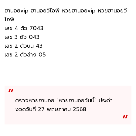
ฮานอยvip ฮานอยวีไอพี หวยฮานอยvip หวยฮานอยวี
ไอพี
เลข 4 ตัว 7043
เลข 3 ตัว 043
เลข 2 ตัวบน 43
เลข 2 ตัวล่าง 05
ตรวจหวยฮานอย "หวยฮานอยวันนี้" ประจำ
งวดวันที่ 27 พฤษภาคม 2568