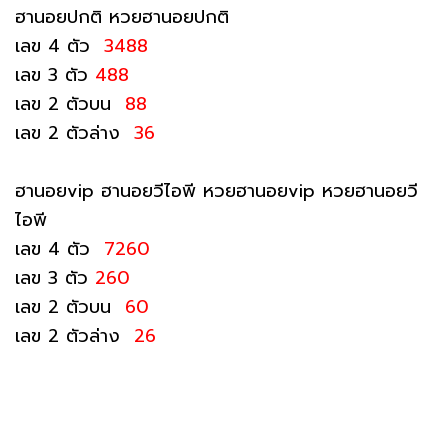
ฮานอยปกติ หวยฮานอยปกติ
เลข 4 ตัว
3488
เลข 3 ตัว
488
เลข 2 ตัวบน
88
เลข 2 ตัวล่าง
36
ฮานอยvip ฮานอยวีไอพี หวยฮานอยvip หวยฮานอยวี
ไอพี
เลข 4 ตัว
7260
เลข 3 ตัว
260
เลข 2 ตัวบน
60
เลข 2 ตัวล่าง
26