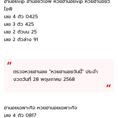
ฮานอยvip ฮานอยวีไอพี หวยฮานอยvip หวยฮานอยวี
ไอพี
เลข 4 ตัว 0425
เลข 3 ตัว 425
เลข 2 ตัวบน 25
เลข 2 ตัวล่าง 91
ตรวจหวยฮานอย "หวยฮานอยวันนี้" ประจำ
งวดวันที่ 28 พฤษภาคม 2568
ฮานอยเฉพาะกิจ หวยฮานอยเฉพาะกิจ
เลข 4 ตัว 0817