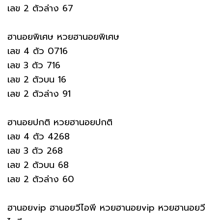
เลข 2 ตัวล่าง 67
ฮานอยพิเศษ หวยฮานอยพิเศษ
เลข 4 ตัว 0716
เลข 3 ตัว 716
เลข 2 ตัวบน 16
เลข 2 ตัวล่าง 91
ฮานอยปกติ หวยฮานอยปกติ
เลข 4 ตัว 4268
เลข 3 ตัว 268
เลข 2 ตัวบน 68
เลข 2 ตัวล่าง 60
ฮานอยvip ฮานอยวีไอพี หวยฮานอยvip หวยฮานอยวี