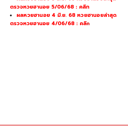
ตรวจหวยฮานอย 5/06/68 : คลิก
ผลหวยฮานอย 4 มิ.ย. 68 หวยฮานอยล่าสุด
ตรวจหวยฮานอย 4/06/68 : คลิ
ก