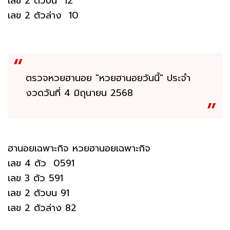
เลข 2 ตัวบน 12
เลข 2 ตัวล่าง 10
ตรวจหวยฮานอย "หวยฮานอยวันนี้" ประจำ
งวดวันที่ 4 มิถุนายน 2568
ฮานอยเฉพาะกิจ หวยฮานอยเฉพาะกิจ
เลข 4 ตัว 0591
เลข 3 ตัว 591
เลข 2 ตัวบน 91
เลข 2 ตัวล่าง 82