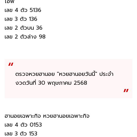
ไอพี
เลข 4 ตัว 5136
เลข 3 ตัว 136
เลข 2 ตัวบน 36
เลข 2 ตัวล่าง 98
ตรวจหวยฮานอย "หวยฮานอยวันนี้" ประจำ
งวดวันที่ 30 พฤษภาคม 2568
ฮานอยเฉพาะกิจ หวยฮานอยเฉพาะกิจ
เลข 4 ตัว 0153
เลข 3 ตัว 153