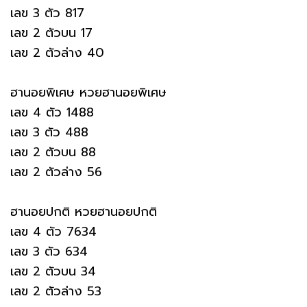
เลข 3 ตัว 817
เลข 2 ตัวบน 17
เลข 2 ตัวล่าง 40
ฮานอยพิเศษ หวยฮานอยพิเศษ
เลข 4 ตัว 1488
เลข 3 ตัว 488
เลข 2 ตัวบน 88
เลข 2 ตัวล่าง 56
ฮานอยปกติ หวยฮานอยปกติ
เลข 4 ตัว 7634
เลข 3 ตัว 634
เลข 2 ตัวบน 34
เลข 2 ตัวล่าง 53