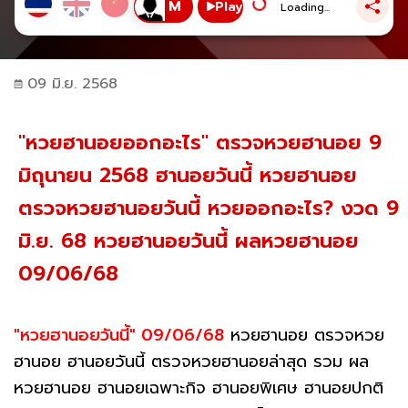
Play
Loading...
09 มิ.ย. 2568
"หวยฮานอยออกอะไร" ตรวจหวยฮานอย 9
มิถุนายน 2568 ฮานอยวันนี้ หวยฮานอย
ตรวจหวยฮานอยวันนี้ หวยออกอะไร? งวด 9
มิ.ย. 68 หวยฮานอยวันนี้ ผลหวยฮานอย
09/06/68
"หวยฮานอยวันนี้" 09/06/68
หวยฮานอย ตรวจหวย
ฮานอย ฮานอยวันนี้ ตรวจหวยฮานอยล่าสุด รวม ผล
หวยฮานอย ฮานอยเฉพาะกิจ ฮานอยพิเศษ ฮานอยปกติ