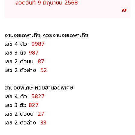
งวดวันที่ 9 มิถุนายน 2568
ฮานอยเฉพาะกิจ หวยฮานอยเฉพาะกิจ
เลข 4 ตัว
9987
เลข 3 ตัว
987
เลข 2 ตัวบน
87
เลข 2 ตัวล่าง
52
ฮานอยพิเศษ หวยฮานอยพิเศษ
เลข 4 ตัว
5827
เลข 3 ตัว
827
เลข 2 ตัวบน
27
เลข 2 ตัวล่าง
33