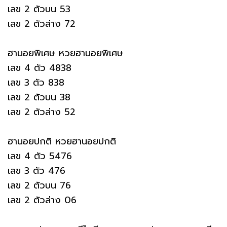
เลข 2 ตัวบน 53
เลข 2 ตัวล่าง 72
ฮานอยพิเศษ หวยฮานอยพิเศษ
เลข 4 ตัว 4838
เลข 3 ตัว 838
เลข 2 ตัวบน 38
เลข 2 ตัวล่าง 52
ฮานอยปกติ หวยฮานอยปกติ
เลข 4 ตัว 5476
เลข 3 ตัว 476
เลข 2 ตัวบน 76
เลข 2 ตัวล่าง 06