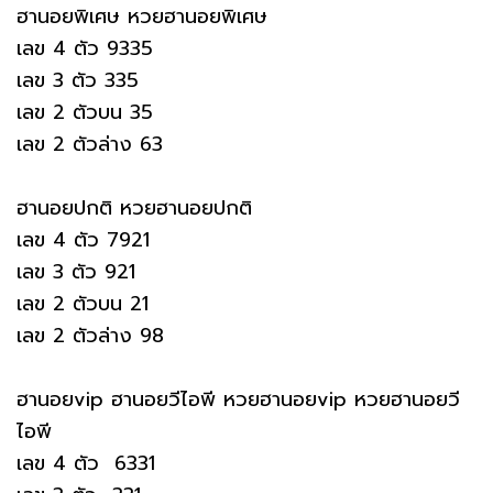
ฮานอยพิเศษ หวยฮานอยพิเศษ
เลข 4 ตัว 9335
เลข 3 ตัว 335
เลข 2 ตัวบน 35
เลข 2 ตัวล่าง 63
ฮานอยปกติ หวยฮานอยปกติ
เลข 4 ตัว 7921
เลข 3 ตัว 921
เลข 2 ตัวบน 21
เลข 2 ตัวล่าง 98
ฮานอยvip ฮานอยวีไอพี หวยฮานอยvip หวยฮานอยวี
ไอพี
เลข 4 ตัว 6331