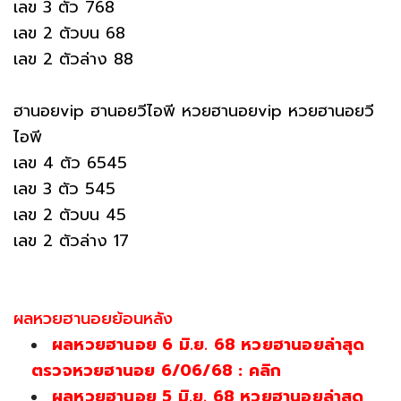
เลข 3 ตัว 768
เลข 2 ตัวบน 68
เลข 2 ตัวล่าง 88
ฮานอยvip ฮานอยวีไอพี หวยฮานอยvip หวยฮานอยวี
ไอพี
เลข 4 ตัว 6545
เลข 3 ตัว 545
เลข 2 ตัวบน 45
เลข 2 ตัวล่าง 17
ผลหวยฮานอยย้อนหลัง
ผลหวยฮานอย 6 มิ.ย. 68 หวยฮานอยล่าสุด
ตรวจหวยฮานอย 6/06/68 : คลิก
ผลหวยฮานอย 5 มิ.ย. 68 หวยฮานอยล่าสุด