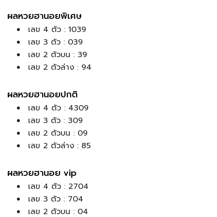
ผลหวยฮานอยพิเศษ
เลข 4 ตัว : 1039
เลข 3 ตัว : 039
เลข 2 ตัวบน : 39
เลข 2 ตัวล่าง : 94
ผลหวยฮานอยปกติ
เลข 4 ตัว : 4309
เลข 3 ตัว : 309
เลข 2 ตัวบน : 09
เลข 2 ตัวล่าง : 85
ผลหวยฮานอย vip
เลข 4 ตัว : 2704
เลข 3 ตัว : 704
เลข 2 ตัวบน : 04