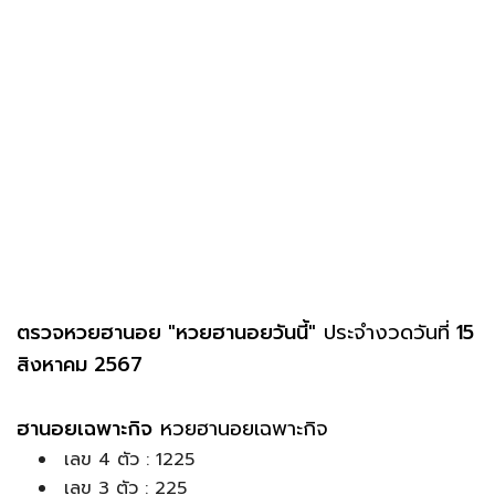
ตรวจหวยฮานอย "หวยฮานอยวันนี้"
ประจำงวดวันที่
15
สิงหาคม 2567
ฮานอยเฉพาะกิจ
หวยฮานอยเฉพาะกิจ
เลข 4 ตัว : 1225
เลข 3 ตัว : 225