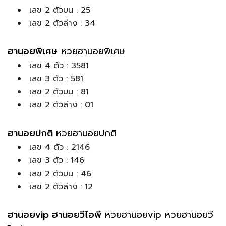
เลข 2 ตัวบน : 25
เลข 2 ตัวล่าง : 34
ฮานอยพิเศษ
หวยฮานอยพิเศษ
เลข 4 ตัว : 3581
เลข 3 ตัว : 581
เลข 2 ตัวบน : 81
เลข 2 ตัวล่าง : 01
ฮานอยปกติ
หวยฮานอยปกติ
เลข 4 ตัว : 2146
เลข 3 ตัว : 146
เลข 2 ตัวบน : 46
เลข 2 ตัวล่าง : 12
ฮานอยvip ฮานอยวีไอพี
หวยฮานอยvip หวยฮานอยวี