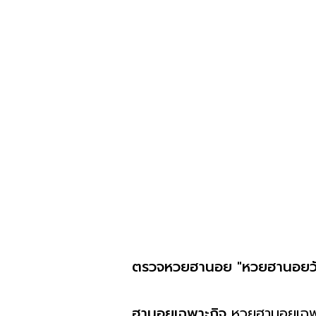
ตรวจหวยฮานอย "หวยฮานอยวัน
ฮานอยเฉพาะกิจ
หวยฮานอยเฉพ