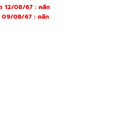
ด 12/08/67 : คลิก
 09/08/67 : คลิก