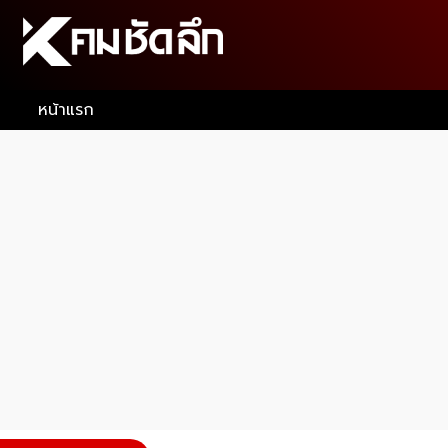
หน้าแรก