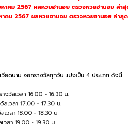
สิงหาคม 2567 ผลหวยฮานอย ตรวจหวยฮานอย ล่าสุ
ิงหาคม 2567 ผลหวยฮานอย ตรวจหวยฮานอย ล่าสุด
วียดนาม ออกรางวัลทุกวัน แบ่งเป็น 4 ประเภท ดังนี้
งวัลเวลา 16.00 - 16.30 น.
ัลเวลา 17.00 - 17.30 น.
ลเวลา 18.00 - 18.30 น.
เวลา 19.00 - 19.30 น.