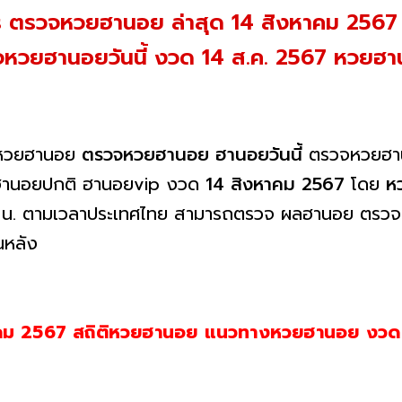
ร ตรวจหวยฮานอย ล่าสุด 14 สิงหาคม 2567
จหวยฮานอยวันนี้ งวด 14 ส.ค. 2567 หวยฮา
วยฮานอย
ตรวจหวยฮานอย ฮานอยวันนี้
ตรวจหวยฮาน
ฮานอยปกติ ฮานอยvip งวด
14 สิงหาคม 2567
โดย
ห
.00 น. ตามเวลาประเทศไทย สามารถตรวจ ผลฮานอย ตรว
หลัง
หาคม 2567 สถิติหวยฮานอย แนวทางหวยฮานอย งวด