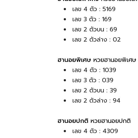
เลข 4 ตัว : 5169
เลข 3 ตัว : 169
เลข 2 ตัวบน : 69
เลข 2 ตัวล่าง : 02
ฮานอยพิเศษ
หวยฮานอยพิเศษ
เลข 4 ตัว : 1039
เลข 3 ตัว : 039
เลข 2 ตัวบน : 39
เลข 2 ตัวล่าง : 94
ฮานอยปกติ
หวยฮานอยปกติ
เลข 4 ตัว : 4309