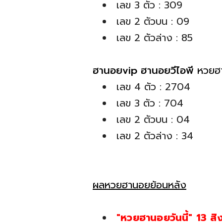
เลข 3 ตัว : 309
เลข 2 ตัวบน : 09
เลข 2 ตัวล่าง : 85
ฮานอยvip ฮานอยวีไอพี
หวยฮา
เลข 4 ตัว : 2704
เลข 3 ตัว : 704
เลข 2 ตัวบน : 04
เลข 2 ตัวล่าง : 34
ผลหวยฮานอยย้อนหลัง
"หวยฮานอยวันนี้" 13 