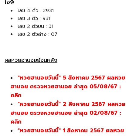
ไอพี
เลข 4 ตัว : 2931
เลข 3 ตัว : 931
เลข 2 ตัวบน : 31
เลข 2 ตัวล่าง : 07
ผลหวยฮานอยย้อนหลัง
"หวยฮานอยวันนี้" 5 สิงหาคม 2567 ผลหวย
ฮานอย ตรวจหวยฮานอย ล่าสุด 05/08/67 :
คลิก
"หวยฮานอยวันนี้" 2 สิงหาคม 2567 ผลหวย
ฮานอย ตรวจหวยฮานอย ล่าสุด 02/08/67 :
คลิก
"หวยฮานอยวันนี้" 1 สิงหาคม 2567 ผลหวย