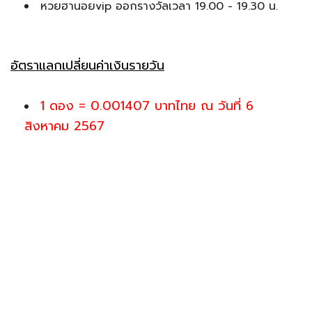
หวยฮานอยvip ออกรางวัลเวลา 19.00 - 19.30 น.
อัตราแลกเปลี่ยนค่าเงินรายวัน
1 ดอง = 0.001407 บาทไทย ณ วันที่ 6
สิงหาคม 2567