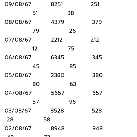
09/08/67 8251 251
51 38
08/08/67 4379 379
79 26
07/08/67 2212 212
12 75
06/08/67 6345 345
45 85
05/08/67 2380 380
80 63
04/08/67 5657 657
57 96
03/08/67 8528 528
28 58
02/08/67 8948 948