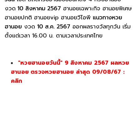
งวด
10 สิงหาคม 2567
ฮานอยเฉพาะกิจ ฮานอยพิเศษ
ฮานอยปกติ ฮานอยvip ฮานอยวีไอพี
แนวทางหวย
ฮานอย
งวด
10 ส.ค. 2567
ออกผลรางวัลทุกวัน เริ่ม
ตั้งแต่เวลา 16.00 น. ตามเวลาประเทศไทย
"หวยฮานอยวันนี้" 9 สิงหาคม 2567 ผลหวย
ฮานอย ตรวจหวยฮานอย ล่าสุด 09/08/67 :
คลิก