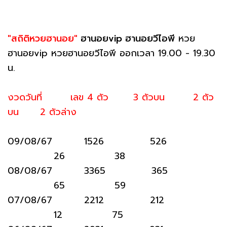
"สถิติหวยฮานอย"
ฮานอยvip ฮานอยวีไอพี
หวย
ฮานอยvip หวยฮานอยวีไอพี ออกเวลา 19.00 - 19.30
น.
งวดวันที่ เลข 4 ตัว 3 ตัวบน 2 ตัว
บน 2 ตัวล่าง
09/08/67 1526 526
26 38
08/08/67 3365 365
65 59
07/08/67 2212 212
12 75