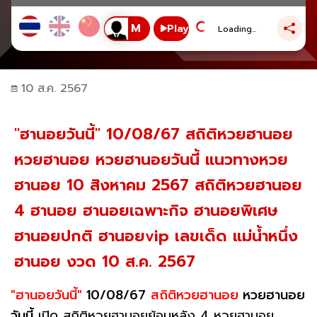
Play
Loading...
10 ส.ค. 2567
"ฮานอยวันนี้" 10/08/67 สถิติหวยฮานอย
หวยฮานอย หวยฮานอยวันนี้ แนวทางหวย
ฮานอย 10 สิงหาคม 2567 สถิติหวยฮานอย
4 ฮานอย ฮานอยเฉพาะกิจ ฮานอยพิเศษ
ฮานอยปกติ ฮานอยvip เลขเด็ด แม่น้ำหนึ่ง
ฮานอย งวด 10 ส.ค. 2567
"ฮานอยวันนี้"
10/08/67
สถิติหวยฮานอย
หวยฮานอย
วันนี้
เปิด สถิติหวยฮานอยย้อนหลัง 4 หวยฮานอย