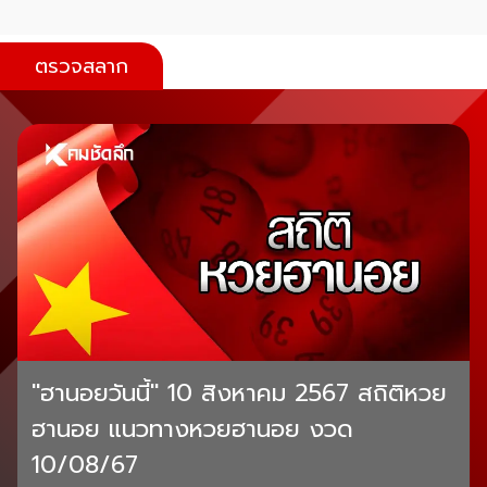
ตรวจสลาก
"ฮานอยวันนี้" 10 สิงหาคม 2567 สถิติหวย
ฮานอย แนวทางหวยฮานอย งวด
10/08/67