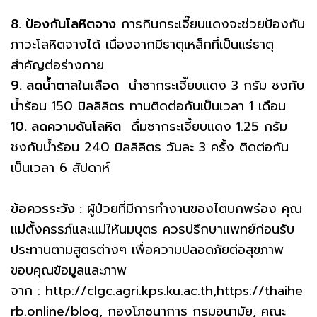
8. ป้องกันโลหิตจาง
การกินกระเจี๊ยบแดงจะช่วยป้องกัน
ภาวะโลหิตจางได้ เนื่องจากมีธาตุเหล็กที่เป็นแร่ธาตุ
สำคัญต่อร่างกาย
9. ลดน้ำตาลในเลือด
นำชากระเจี๊ยบแดง 3 กรัม ชงกับ
น้ำร้อน 150 มิลลิลิตร ทานติดต่อกันเป็นเวลา 1 เดือน
10. ลดความดันโลหิต
ดื่มชากระเจี๊ยบแดง 1.25 กรัม
ชงกับน้ำร้อน 240 มิลลิลิตร วันละ 3 ครั้ง ติดต่อกัน
เป็นเวลา 6 สัปดาห์
ข้อควรระวัง :
ผู้ป่วยที่มีการทำงานของไตบกพร่อง คุณ
แม่ตั้งครรภ์และแม่ให้นมบุตร ควรปรึกษาแพทย์ก่อนรับ
ประทานตามสูตรต่างๆ เพื่อความปลอดภัยต่อสุขภาพ
ขอบคุณข้อมูลและภาพ
จาก : http://clgc.agri.kps.ku.ac.th,https://thaihe
rb.online/blog, กองโภชนาการ กรมอนามัย, คณะ