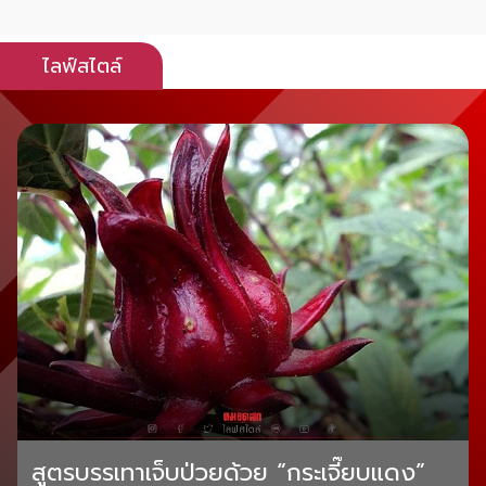
ไลฟ์สไตล์
สูตรบรรเทาเจ็บป่วยด้วย “กระเจี๊ยบแดง”