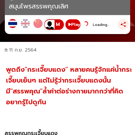
สมุนไพรสรรพคุณเลิศ
Play
Loading...
11 ก.ย. 2564
พูดถึง"กระเจี๊ยบแดง" หลายคนรู้จักแค่น้ำกระ
เจี๊ยบเย็นๆ แต่ไม่รู้ว่ากระเจี๊ยบแดงนั้น
มี"สรรพคุณ"ล้ำค่าต่อร่างกายมากกว่าที่คิด
อยากรู้ไปดูกัน
สรรพคุณกระเจี๊ยบแดง