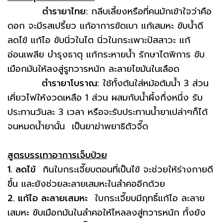
ตำรายาไทย:
กลีบเลี้ยงหรือที่คนมักเข้าใจว่าคือ
ดอก จะมีรสเปรี้ยว แก้อาการขัดเบา แก้เสมหะ ขับน้ำดี
ลดไข้ แก้ไอ ขับนิ่วในไต นิ่วในกระเพาะปัสสาวะ แก้
อ่อนเพลีย บำรุงธาตุ แก้กระหายน้ำ รักษาไตพิการ ขับ
เมือกมันให้ลงสู่รูทวารหนัก ละลายไขมันในเลือด
ตำรายาโบราณ:
ใช้ทั้งต้นใส่หม้อต้มน้ำ 3 ส่วน
เคี่ยวไฟให้งวดเหลือ 1 ส่วน ผสมกับน้ำผึ้งกึ่งหนึ่ง รับ
ประทานวันละ 3 เวลา หรือจะรับประทานน้ำยาเปล่าๆก็ได้
จนหมดน้ำยานั้น เป็นยาฆ่าพยาธิตัวจี๊ด
สูตรบรรเทาอาการเจ็บป่วย
1. ลดไข้
กินใบกระเจี๊ยบตอนที่เป็นไข้ จะช่วยให้ร่างกายดี
ขึ้น และยังช่วยละลายเสมหะในลำคออีกด้วย
2. แก้ไอ ละลายเสมหะ
ใบกระเจี๊ยบมีฤทธิ์แก้ไอ ละลาย
เสมหะ ขับเมือกมันในลำคอให้ไหลลงสู่ทวารหนัก ทั้งยัง