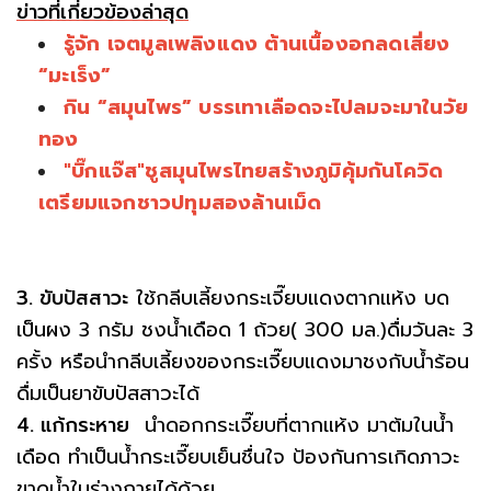
ข่าวที่เกี่ยวข้องล่าสุด
รู้จัก เจตมูลเพลิงแดง ต้านเนื้องอกลดเสี่ยง
“มะเร็ง”
กิน “สมุนไพร” บรรเทาเลือดจะไปลมจะมาในวัย
ทอง
"บิ๊กแจ๊ส"ชูสมุนไพรไทยสร้างภูมิคุ้มกันโควิด
เตรียมแจกชาวปทุมสองล้านเม็ด
3. ขับปัสสาวะ
ใช้กลีบเลี้ยงกระเจี๊ยบแดงตากแห้ง บด
เป็นผง 3 กรัม ชงน้ำเดือด 1 ถ้วย( 300 มล.)ดื่มวันละ 3
ครั้ง หรือนำกลีบเลี้ยงของกระเจี๊ยบแดงมาชงกับน้ำร้อน
ดื่มเป็นยาขับปัสสาวะได้
4. แก้กระหาย
นำดอกกระเจี๊ยบที่ตากแห้ง มาต้มในน้ำ
เดือด ทำเป็นน้ำกระเจี๊ยบเย็นชื่นใจ ป้องกันการเกิดภาวะ
ขาดน้ำในร่างกายได้ด้วย