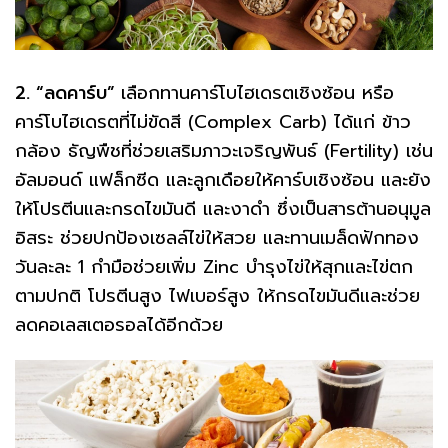
2. “ลดคาร์บ”
เลือกทานคาร์โบไฮเดรตเชิงซ้อน หรือ
คาร์โบไฮเดรตที่ไม่ขัดสี (Complex Carb) ได้แก่ ข้าว
กล้อง ธัญพืชที่ช่วยเสริมภาวะเจริญพันธ์ (Fertility) เช่น
อัลมอนด์ แฟล็กซีด และลูกเดือยให้คาร์บเชิงซ้อน และยัง
ให้โปรตีนและกรดไขมันดี และงาดำ ซึ่งเป็นสารต้านอนุมูล
อิสระ ช่วยปกป้องเซลล์ไข่ให้สวย และทานเมล็ดฟักทอง
วันละละ 1 กำมือช่วยเพิ่ม Zinc บำรุงไข่ให้สุกและไข่ตก
ตามปกติ โปรตีนสูง ไฟเบอร์สูง ให้กรดไขมันดีและช่วย
ลดคอเลสเตอรอลได้อีกด้วย