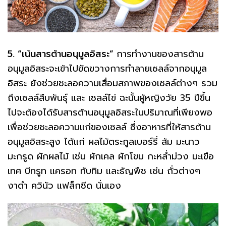
5. “เน้นสารต้านอนุมูลอิสระ”
การทำงานของสารต้าน
อนุมูลอิสระจะเข้าไปขัดขวางการทำลายเซลล์จากอนุมูล
อิสระ ยังช่วยชะลอความเสื่อมสภาพของเซลล์ต่างๆ รวม
ถึงเซลล์สืบพันธุ์ และ เซลล์ไข่ ฉะนั้นผู้หญิงวัย 35 ปีขึ้น
ไปจะต้องได้รับสารต้านอนุมูลอิสระในปริมาณที่เพียงพอ
เพื่อช่วยชะลอความแก่ของเซลล์ ซึ่งอาหารที่ให้สารต้าน
อนุมูลอิสระสูง ได้แก่ ผลไม้ตระกูลเบอร์รี่ ส้ม มะนาว
มะกรูด ผักผลไม้ เช่น ผักเคล ผักโขม กะหล่ำม่วง มะเขือ
เทศ บีทรูท แครอท ทับทิม และธัญพืช เช่น ถั่วต่างๆ
งาดำ ควินัว แฟล็กซีด นั่นเอง