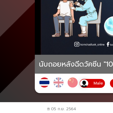
นับถอยหลังฉีดวัคซีน "10
05 ก.ย. 2564