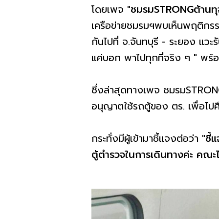
โดยเพจ
"ชมรมSTRONGต้านทุจ
เครือข่ายชมรมฯพบเห็นพฤติกรร
กันไปที่​ จ.จันทบุรี​ - ระยอง 
แค่บอก​ พาไปทุกที่จริง ๆ " พ
ซึ่งล่าสุดทางเพจ ชมรมSTRONGต้
อนุญาตใช้รถตู้ของ​ ตร.​ เพื่อไป
กระทั่งมีผู้เข้ามาชี้แจงต่อว่า
"ชี
ตู้ตำรวจในการเดินทางค่ะ คณะได้