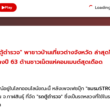
Loading.
Play
้ตำรวจ" พาชาวบ้านเที่ยวต่างจังหวัด ล่าสุด
างปี​ 63​ ด้านชาวเน็ตแห่คอมเมนต์สุดเดือด
ารณ์อยู่ในโลกออนไลน์ขณะนี้ หลังเพจเฟซบุ๊ก
"ชมรมSTRO
.กาฬสินธุ์​ ที่จัด
"รถตู้ตำรวจ"
ซึ่งเป็นรถหลวงที่ใช้ใ
ัด