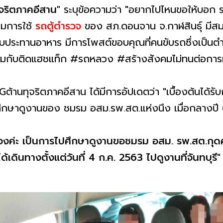
ริตภาคอีสาน"
ระบุข้อความว่า "อยากไปไหนขอให้บอก​ รถ
ม​การใช้
รถตู้ตำรวจ
​ ของ​ สภ.ดอนจาน​ จ.กาฬสินธุ์​ มี
แวะรับประทานอาหาร มีการโพสต์ขอบคุณที่คนขับรถซึ่งเป็นต
ร้อมกับติดแฮชแท็ก #รถหลวง #สร้างสังคมไม่ทนต่อการท
านทุจริตภาคอีสาน ได้มีการอัปเดตว่า "เบื้องต้นได้รับ
ศึกษาดูงานของ​ ชมรม​ อสม.รพ.สต.แห่งนึง​ เมื่อกลางปี​ 
้แจงค่ะ เป็นการไปศึกษาดูงานขอชมรม อสม. รพ.สต.กุดคร
เดินทางตั้งแต่วันที่ 4 ก.ค. 2563 ไปดูงานที่จันทบุรี"