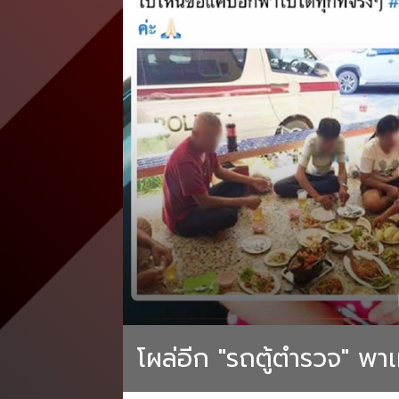
โผล่อีก "รถตู้ตำรวจ" พา