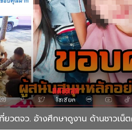
เที่ยวตจว. อ้างศึกษาดูงาน ด้านชาวเน