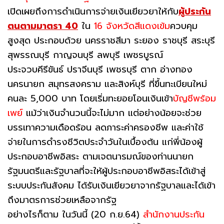
เปิดเผยถึงการดำเนินการจ่ายเงินเยียวยาให้กับ
ผู้ประกัน
ตนตามมาตรา 40
ใน
16 จังหวัดสีแดงเข้ม
ควบคุม
สูงสุด ประกอบด้วย นครราชสีมา ระยอง ราชบุรี สระบุรี
สุพรรณบุรี กาญจนบุรี ลพบุรี เพชรบูรณ์
ประจวบคีรีขันธ์ ปราจีนบุรี เพชรบุรี ตาก อ่างทอง
นครนายก สมุทรสงคราม และสิงห์บุรี ที่ขึ้นทะเบียนใหม่
คนละ 5,000 บาท โดยเริ่มทะยอยโอนเงินเข้า
บัญชีพร้อม
เพย์
แม้ว่าเงินจำนวนนี้จะไม่มาก แต่อย่างน้อยจะช่วย
บรรเทาความเดือดร้อน ลดภาระค่าครองชีพ และค่าใช้
จ่ายในการดำรงชีวิตประจำวันในเบื้องต้น แก่พี่น้องผู้
ประกอบอาชีพอิสระ ตามเจตนารมณ์ของท่านนายก
รัฐมนตรีและรัฐบาลที่จะให้ผู้ประกอบอาชีพอิสระได้เข้าสู่
ระบบประกันสังคม ได้รับเงินเยียวยาจากรัฐบาลและได้เข้า
ถึงมาตรการช่วยเหลือจากรัฐ
อย่างไรก็ตาม ในวันนี้ (20 ก.ย.64)
สำนักงานประกัน