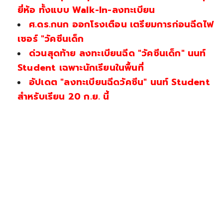
ยี่ห้อ ทั้งแบบ Walk-In-ลงทะเบียน
ศ.ดร.กนก ออกโรงเตือน เตรียมการก่อนฉีดไฟ
เซอร์ "วัคซีนเด็ก
ด่วนสุดท้าย ลงทะเบียนฉีด "วัคซีนเด็ก" นนท์
Student เฉพาะนักเรียนในพื้นที่
อัปเดต "ลงทะเบียนฉีดวัคซีน" นนท์ Student
สำหรับเรียน 20 ก.ย. นี้