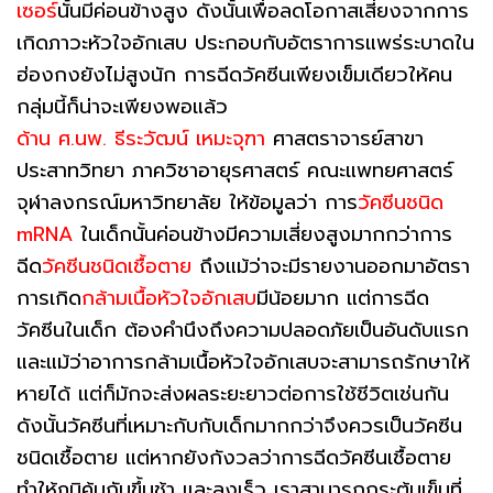
เซอร์
นั้นมีค่อนข้างสูง ดังนั้นเพื่อลดโอกาสเสี่ยงจากการ
เกิดภาวะหัวใจอักเสบ ประกอบกับอัตราการแพร่ระบาดใน
ฮ่องกงยังไม่สูงนัก การฉีดวัคซีนเพียงเข็มเดียวให้คน
กลุ่มนี้ก็น่าจะเพียงพอแล้ว
ด้าน ศ.นพ. ธีระวัฒน์ เหมะจุฑา
ศาสตราจารย์สาขา
ประสาทวิทยา ภาควิชาอายุรศาสตร์ คณะแพทยศาสตร์
จุฬาลงกรณ์มหาวิทยาลัย ให้ข้อมูลว่า การ
วัคซีนชนิด
mRNA
ในเด็กนั้นค่อนข้างมีความเสี่ยงสูงมากกว่าการ
ฉีด
วัคซีนชนิดเชื้อตาย
ถึงแม้ว่าจะมีรายงานออกมาอัตรา
การเกิด
กล้ามเนื้อหัวใจอักเสบ
มีน้อยมาก แต่การฉีด
วัคซีนในเด็ก ต้องคำนึงถึงความปลอดภัยเป็นอันดับแรก
และแม้ว่าอาการกล้ามเนื้อหัวใจอักเสบจะสามารถรักษาให้
หายได้ แต่ก็มักจะส่งผลระยะยาวต่อการใช้ชีวิตเช่นกัน
ดังนั้นวัคซีนที่เหมาะกับกับเด็กมากกว่าจึงควรเป็นวัคซีน
ชนิดเชื้อตาย แต่หากยังกังวลว่าการฉีดวัคซีนเชื้อตาย
ทำให้ภูมิคุ้มกันขึ้นช้า และลงเร็ว เราสามารถกระตุ้นเข็มที่