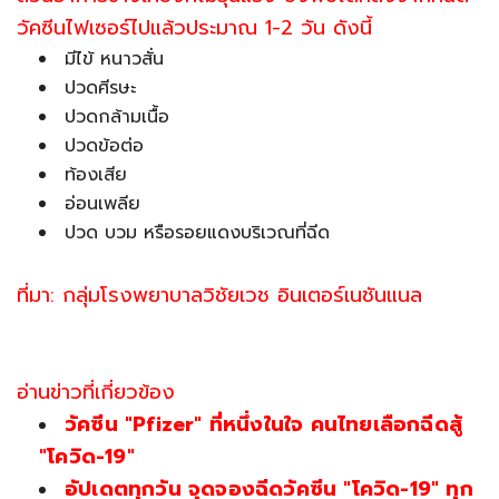
วัคซีนไฟเซอร์ไปแล้วประมาณ
1-2 วัน
ดังนี้
มีไข้ หนาวสั่น
ปวดศีรษะ
ปวดกล้ามเนื้อ
ปวดข้อต่อ
ท้องเสีย
อ่อนเพลีย
ปวด บวม หรือรอยแดงบริเวณที่ฉีด
ที่มา: กลุ่มโรงพยาบาลวิชัยเวช อินเตอร์เนชันแนล
อ่านข่าวที่เกี่ยวข้อง
วัคซีน "Pfizer" ที่หนึ่งในใจ คนไทยเลือกฉีดสู้
"โควิด-19"
อัปเดตทุกวัน จุดจองฉีดวัคซีน "โควิด-19" ทุก