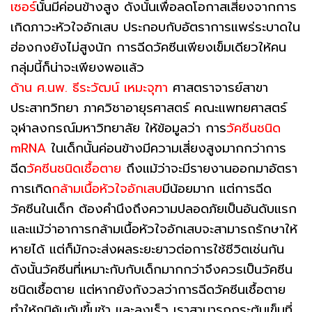
เซอร์
นั้นมีค่อนข้างสูง ดังนั้นเพื่อลดโอกาสเสี่ยงจากการ
เกิดภาวะหัวใจอักเสบ ประกอบกับอัตราการแพร่ระบาดใน
ฮ่องกงยังไม่สูงนัก การฉีดวัคซีนเพียงเข็มเดียวให้คน
กลุ่มนี้ก็น่าจะเพียงพอแล้ว
ด้าน ศ.นพ. ธีระวัฒน์ เหมะจุฑา
ศาสตราจารย์สาขา
ประสาทวิทยา ภาควิชาอายุรศาสตร์ คณะแพทยศาสตร์
จุฬาลงกรณ์มหาวิทยาลัย ให้ข้อมูลว่า การ
วัคซีนชนิด
mRNA
ในเด็กนั้นค่อนข้างมีความเสี่ยงสูงมากกว่าการ
ฉีด
วัคซีนชนิดเชื้อตาย
ถึงแม้ว่าจะมีรายงานออกมาอัตรา
การเกิด
กล้ามเนื้อหัวใจอักเสบ
มีน้อยมาก แต่การฉีด
วัคซีนในเด็ก ต้องคำนึงถึงความปลอดภัยเป็นอันดับแรก
และแม้ว่าอาการกล้ามเนื้อหัวใจอักเสบจะสามารถรักษาให้
หายได้ แต่ก็มักจะส่งผลระยะยาวต่อการใช้ชีวิตเช่นกัน
ดังนั้นวัคซีนที่เหมาะกับกับเด็กมากกว่าจึงควรเป็นวัคซีน
ชนิดเชื้อตาย แต่หากยังกังวลว่าการฉีดวัคซีนเชื้อตาย
ทำให้ภูมิคุ้มกันขึ้นช้า และลงเร็ว เราสามารถกระตุ้นเข็มที่