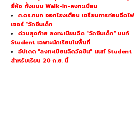
ยี่ห้อ ทั้งแบบ Walk-In-ลงทะเบียน
ศ.ดร.กนก ออกโรงเตือน เตรียมการก่อนฉีดไฟ
เซอร์ "วัคซีนเด็ก
ด่วนสุดท้าย ลงทะเบียนฉีด "วัคซีนเด็ก" นนท์
Student เฉพาะนักเรียนในพื้นที่
อัปเดต "ลงทะเบียนฉีดวัคซีน" นนท์ Student
สำหรับเรียน 20 ก.ย. นี้