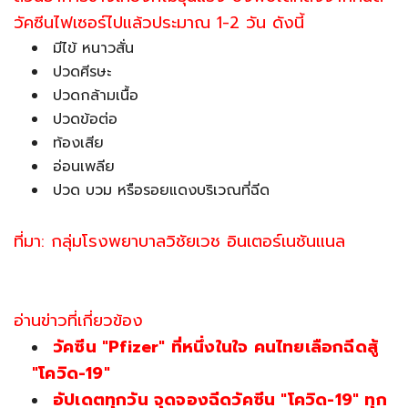
วัคซีนไฟเซอร์ไปแล้วประมาณ
1-2 วัน
ดังนี้
มีไข้ หนาวสั่น
ปวดศีรษะ
ปวดกล้ามเนื้อ
ปวดข้อต่อ
ท้องเสีย
อ่อนเพลีย
ปวด บวม หรือรอยแดงบริเวณที่ฉีด
ที่มา: กลุ่มโรงพยาบาลวิชัยเวช อินเตอร์เนชันแนล
อ่านข่าวที่เกี่ยวข้อง
วัคซีน "Pfizer" ที่หนึ่งในใจ คนไทยเลือกฉีดสู้
"โควิด-19"
อัปเดตทุกวัน จุดจองฉีดวัคซีน "โควิด-19" ทุก