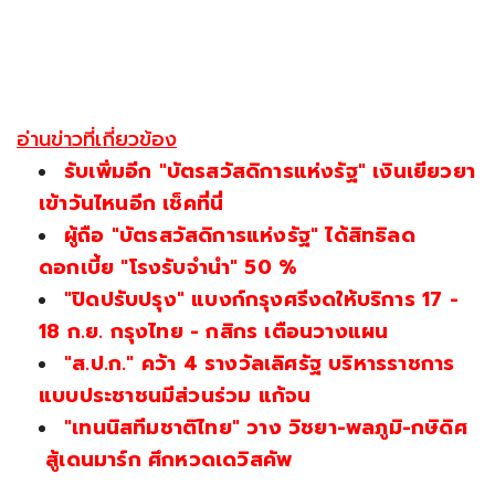
อ่านข่าวที่เกี่ยวข้อง
รับเพิ่มอีก "บัตรสวัสดิการแห่งรัฐ" เงินเยียวยา
เข้าวันไหนอีก เช็คที่นี่
ผู้ถือ "บัตรสวัสดิการแห่งรัฐ" ได้สิทธิลด
ดอกเบี้ย "โรงรับจำนำ" 50 %
"ปิดปรับปรุง" แบงก์กรุงศรีงดให้บริการ 17 -
18 ก.ย. กรุงไทย - กสิกร เตือนวางแผน
"ส.ป.ก." คว้า 4 รางวัลเลิศรัฐ บริหารราชการ
แบบประชาชนมีส่วนร่วม แก้จน
"เทนนิสทีมชาติไทย" วาง วิชยา-พลภูมิ-กษิดิศ
สู้เดนมาร์ก ศึกหวดเดวิสคัพ