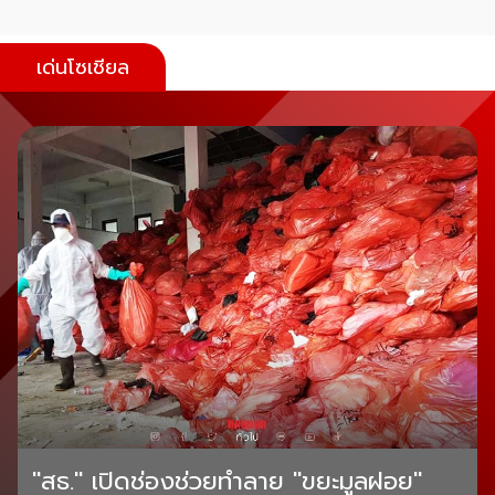
เด่นโซเชียล
"สธ." เปิดช่องช่วยทำลาย "ขยะมูลฝอย"