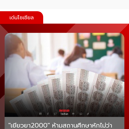
เด่นโซเชียล
"เยียวยา2000" ห้ามสถานศึกษาหักไม่ว่า