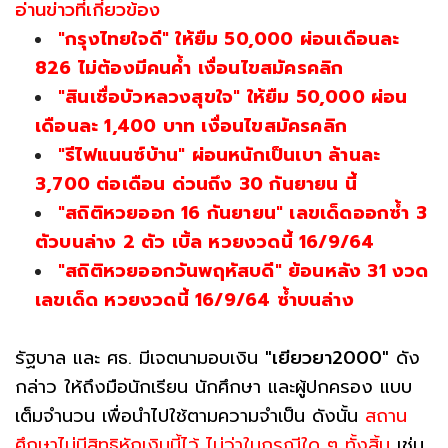
อ่านข่าวที่เกี่ยวข้อง
"กรุงไทยใจดี" ให้ยืม 50,000 ผ่อนเดือนละ
826 ไม่ต้องมีคนค้ำ เงื่อนไขสมัครคลิก
"สินเชื่อบัวหลวงสุขใจ" ให้ยืม 50,000 ผ่อน
เดือนละ 1,400 บาท เงื่อนไขสมัครคลิก
"รีไฟแนนซ์บ้าน" ผ่อนหนักเป็นเบา ล้านละ
3,700 ต่อเดือน ด่วนถึง 30 กันยายน นี้
"สถิติหวยออก 16 กันยายน" เลขเด็ดออกซ้ำ 3
ตัวบนล่าง 2 ตัว เบิ้ล หวยงวดนี้ 16/9/64
"สถิติหวยออกวันพฤหัสบดี" ย้อนหลัง 31 งวด
เลขเด็ด หวยงวดนี้ 16/9/64 ซ้ำบนล่าง
รัฐบาล และ ศธ. มีเจตนามอบเงิน
"เยียวยา2000"
ดัง
กล่าว ให้ถึงมือนักเรียน นักศึกษา และผู้ปกครอง แบบ
เต็มจำนวน เพื่อนำไปใช้ตามความจำเป็น ดังนั้น
สถาน
ศึกษาไม่มีสิทธิหักเงินนี้ไว้ ไม่ว่าในกรณีใด ๆ ทั้งสิ้น
เช่น