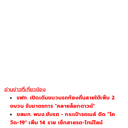
อ่านข่าวที่เกี่ยวข้อง
รฟท. เปิดเดินขบวนรถท้องถิ่นสายใต้เพิ่ม 2
ขบวน รับมาตรการ "คลายล็อกดาวน์"
ขสมก. พนง.ขับรถ - กระเป๋ารถเมล์ ติด "โค
วิด-19" เพิ่ม 14 ราย เช็กสายรถ-ไทม์ไลน์