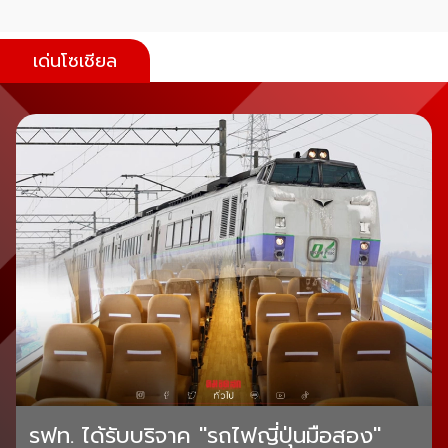
เด่นโซเชียล
รฟท. ได้รับบริจาค "รถไฟญี่ปุ่นมือสอง"