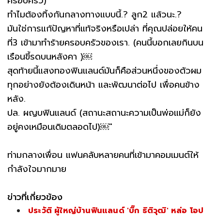
ครอบครัว)
ทำไมต้องทิ้งกันกลางทางแบบนี้.? ลูก2 แล้วนะ.?
มันใช่การแก้ปัญหาที่แท้จริงหรือเปล่า ที่คุณปล่อยให้คน
ที่3 เข้ามาทำร้ายครอบครัวของเรา. (คนนี้บอกเลยกินบน
เรือนขี้รดบนหลังคา )￼
สุดท้ายนี้แสงทองฟินแลนด์มันก็คือส่วนหนึ่งของตัวผม
ทุกอย่างยังต้องเดินหน้า และพัฒนาต่อไป เพื่อคนข้าง
หลัง.
ปล. ผญบฟินแลนด์ (สถานะสถานะความเป็นพ่อแม่ก็ยัง
อยู่คงเหมือนเดิมตลอดไป)￼"
ท่ามกลางเพื่อน แฟนคลับหลายคนที่เข้ามาคอมเมนต์ให้
กำลังใจมากมาย
ข่าวที่เกี่ยวข้อง
ประวัติ ผู้ใหญ่บ้านฟินแลนด์ 'บิ๊ก ธิติวุฒิ' หล่อ โอป