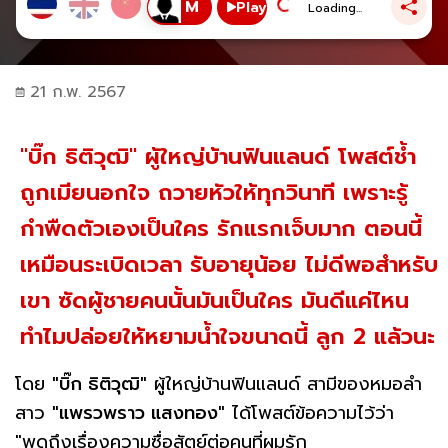
Play
Loading...
21 ก.พ. 2567
"บิ๊ก ธิติวุฒิ" ผู้ใหญ่บ้านฟินแลนด์ โพสต์ช้ำ
ถูกเมียนอกใจ ถวายหัวให้ทุกวินาที เพราะรู้
กำพืดตัวเองเป็นใคร รักแรกเจ็บมาก ตอนนี้
เหมือนระเบิดเวลา รับอายุน้อย ไม่ดีพอสำหรับ
เขา ซัดผู้ชายคนนั้นมันเป็นใคร มันดีแค่ไหน
ทำไมปล่อยให้หยามน้ำใจขนาดนี้ ลูก 2 แล้วนะ
โดย
"บิ๊ก ธิติวุฒิ"
ผู้ใหญ่บ้านฟินแลนด์ สามีของหมอลำ
สาว
"แพรวพราว แสงทอง"
ได้โพสต์ข้อความไว้ว่า
"พูดถึงเรื่องความซื่อสัตย์ต่อคนที่ผมรัก