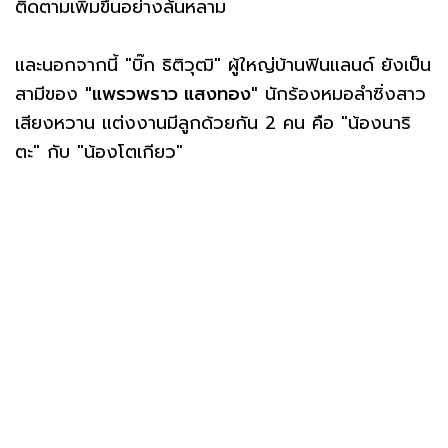
ติดตามเพิ่มขึ้นอย่างล้นหลาม
และนอกจากนี้ "บิ๊ก ธิติวุฒิ" ผู้ใหญ่บ้านฟินแลนด์ ยังเป็น
สามีของ
"แพรวพราว แสงทอง"
นักร้องหมอลำซิ่งสาว
เสียงหวาน แต่งงานมีลูกด้วยกัน 2 คน คือ "น้องนาริ
ตะ" กับ "น้องโตเกียว"