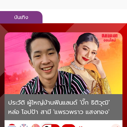
บันเทิง
ประวัติ ผู้ใหญ่บ้านฟินแลนด์ 'บิ๊ก ธิติวุฒิ'
หล่อ โอปป้า สามี 'แพรวพราว แสงทอง'