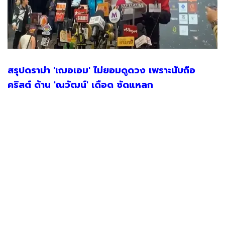
สรุปดราม่า 'เฌอเอม' ไม่ยอมดูดวง เพราะนับถือ
คริสต์ ด้าน 'ณวัฒน์' เดือด ซัดแหลก