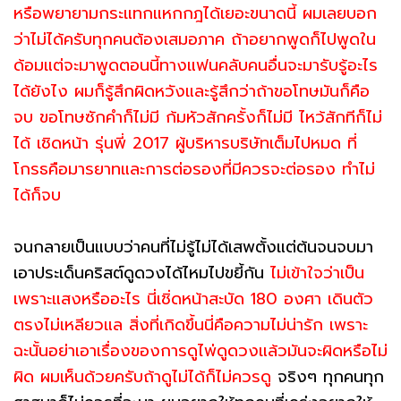
หรือพยายามกระแทกแหกกฎได้เยอะขนาดนี้ ผมเลยบอก
ว่าไม่ได้ครับทุกคนต้องเสมอภาค ถ้าอยากพูดก็ไปพูดใน
ด้อมแต่จะมาพูดตอนนี้ทางแฟนคลับคนอื่นจะมารับรู้อะไร
ได้ยังไง ผมก็รู้สึกผิดหวังและรู้สึกว่าถ้าขอโทษมันก็คือ
จบ ขอโทษซักคำก็ไม่มี ก้มหัวสักครั้งก็ไม่มี ไหว้สักทีก็ไม่
ได้ เชิดหน้า รุ่นพี่ 2017 ผู้บริหารบริษัทเต็มไปหมด ที่
โกรธคือมารยาทและการต่อรองที่มีควรจะต่อรอง ทำไม่
ได้ก็จบ
จนกลายเป็นแบบว่าคนที่ไม่รู้ไม่ได้เสพตั้งแต่ต้นจนจบมา
เอาประเด็นคริสต์ดูดวงได้ไหมไปขยี้กัน
ไม่เข้าใจว่าเป็น
เพราะแสงหรืออะไร นี่เชิ่ดหน้าสะบัด 180 องศา เดินตัว
ตรงไม่เหลียวแล สิ่งที่เกิดขึ้นนี่คือความไม่น่ารัก เพราะ
ฉะนั้นอย่าเอาเรื่องของการดูไพ่ดูดวงแล้วมันจะผิดหรือไม่
ผิด ผมเห็นด้วยครับถ้าดูไม่ได้ก็ไม่ควรดู
จริงๆ ทุกคนทุก