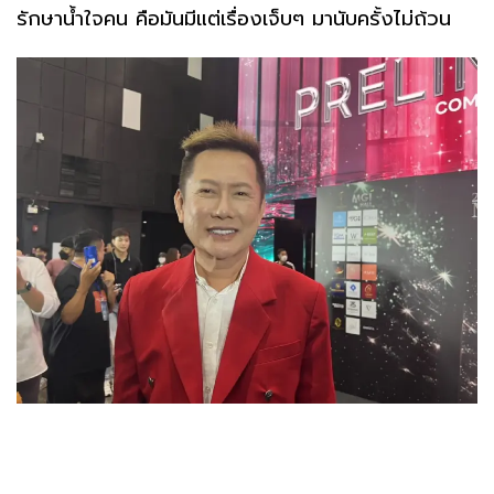
รักษาน้ำใจคน คือมันมีแต่เรื่องเจ็บๆ มานับครั้งไม่ถ้วน