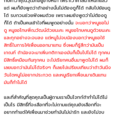
กับคำว่าคุณวุฒิที่อยู่ข้างหน้า เพราะว่าศาสนาไหนก็แล้ว
แต่ ผมก็ยังพูดว่าถ้าอย่างนั้นไม่ต้องดูก็ได้ กลับไปย้อนดู
ได้ รบกวนช่วยฟังผมด้วย เพราะผมยังพูดว่าไม่ต้องดู
ก็ได้ ถ้าเป็นคนเข้าใจที่ผมพูดอย่างนั้น
จะบอกว่าหนูขอไม่
ดู หนูขอโทษพี่ณวัฒน์ด้วยนะคะ หนูขอโทษคนดูด้วยนะคะ
และทุกอย่างจะจบลง แต่หนูไม่จบน้องบอกว่าหนูขอใช้
สิทธิ์ในการให้เพื่อนออกมาแทน ซึ่งผมก็รู้สึกว่ามันเป็น
เกณฑ์ ถ้าน้องจะมาเพิ่มกติกาเองมันก็เป็นไปไม่ได้ ทุกคน
มีสิทธิ์เหมือนกันทุกคน จะไปเรียกคนอื่นมาพูดไม่ได้ ผมก็
เลยบอกว่ามันไม่ได้จริงๆ ก็เลยไปเปรียบเทียบว่าถ้าวันนึง
วันใดหนูไม่อยากประกวด และหนูเรียกเพื่อนมาเดินแทน
มันก็ทำไม่ได้
และที่สำคัญที่สุดคุณเป็นผู้ถามเราเป็นโจทก์ถ้าทำไม่ได้ไม่
เป็นไร มีสิทธิ์ที่จะเลือกที่จะไม่ถามแต่คุณยังเลือกที่จะ
อยากทำแต่ให้เพื่อนมาช่วยทำมันไม่น่ารัก และยังไม่จบ