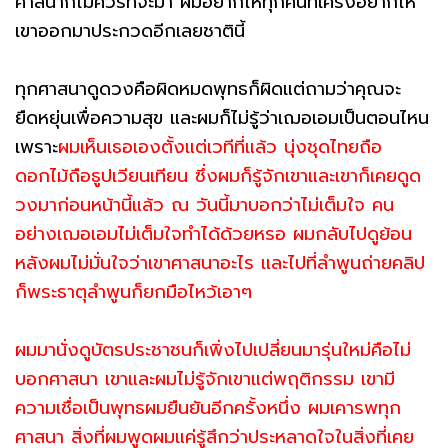
ศาสนาก็ไม่ควรที่จะมา ผมอยากให้ทุกคนที่เคร่งอยากให้
เขาออกมาประกวดอีกเลยชาตินี้
ทุกศาสนาดูดวงคือผิดหมดพุทธก็ผิดแต่ถามว่าคุณจะ
ยืดหยุ่นเพื่อความสุข และผมก็ไม่รู้ว่าเฌอเอมเป็นตอนไหน
เพราะ
ผมเห็นเธอเองตั้งแต่เวทีที่แล้ว นุ่งชุดไทยถือ
ดอกไม้ถือธูปเวียนเทียน ซึ่งผมก็รู้จักเขาและเขาก็เคยดูด
วงมาก่อนหน้านี้แล้ว ณ วันนี้มาบอกว่าไม่เต็มใจ คน
อย่างเฌอเอมไม่เต็มใจทำได้ด้วยหรอ ผมกลับไปดูย้อน
หลังผมไม่มั่นใจว่าเขาศาสนาอะไร และไปที่ลำพูนถ่ายคลิป
ก็พระธาตุลำพูนก็ยกมือไหว้เอาๆ
ผมมานั่งดูบัตรประชาชนก็เพิ่งไปเปลี่ยนมารุ่นใหม่คือไม่
บอกศาสนา เขาและผมไม่รู้จักเขาแต่พฤติกรรม เขามี
ความเชื่อเป็นพุทธผมยืนยันอีกครั้งหนึ่ง ผมเคารพทุก
ศาสนา สิ่งที่ผมพูดผมแค่รู้สึกว่าประหลาดใจในสิ่งที่เคย