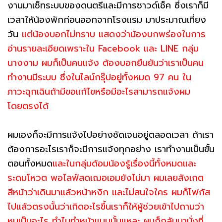
งานมาเซ็ทระบบของดนตรีและมีการซาวด์เช็ค ซึ่งเราก็มี
เวลาให้น้องพักก่อนออกจากโรงแรม มาประมาณเที่ยง
วัน
แต่น้องบอกไม่ทราบ แสดงว่าน้องบกพร่องในการ
อ่านรายละเอียดเพราะใน Facebook และ LINE กลุ่ม
นางงาม ผมก็เป็นคนแจ้ง ต้องบอกยืนยันว่าเราเป็นคน
ทำงานมีระบบ ซึ่งในไลน์กรุ๊ปอยู่ทั้งหมด 97 คน ใน
ภาวะฉุกเฉินถ้ามีขอแก้ไขหรือมีอะไรสามารถแจ้งผม
โดยตรงได้
ผมเองก็จะมีการแจ้งไปอย่างชัดเจนอยู่ตลอดเวลา ถ้าเรา
ต้องการอะไรเราก็จะมีการแจ้งทุกอย่าง เราทำงานเป็นขั้น
ตอนทั้งหมด
และในกลุ่มด้อมน้องรู้เรื่องนี้ทั้งหมดและ
ระดมโหวต พอไลฟ์สดเฌอเอมยังไม่มา ผมเลยสังเกต
สีหน้าว่าเดินมาแล้วหน้าหงิก และไม่สนใจใคร ผมก็โฟกัส
ไปแล้วตรงนั้นว่าเกิดอะไรขึ้นเราก็ให้ผู้ช่วยเข้าไปถามว่า
หนูเป็นอะไร ทำไมทำหน้าแบบนั้นแหละ ผมก็กลับมานั่งที่