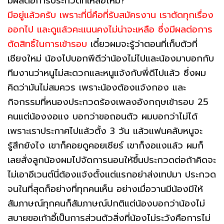
มีผลต่อการประกวดที่เหลือไหม?
มีอยู่แล้วครับ เพราะที่นี่คือที่รับสมัครงาน เราตัดทุกเรื่อง
ออกไป และดูแล้วคะแนนคงไม่น่าจะเหลือ ซึ่งมีผลต่อการ
ตัดสิทธิ์ในการเข้ารอบ
เดี๋ยวผมจะรู้ว่าตอนที่เก็บตัวที่
เชียงใหม่ น้องไปบอกพีดีว่าน้องไม่ไปและน้องมาบอกกับ
ทีมงานว่าหนูไม่สะดวกและหนูแจ้งกับพี่ดีไปแล้ว ซึ่งผม
คิดว่ามันไม่สมควร เพราะน้องต้องแจ้งกอง และ
กิจกรรมที่หนองประกวดร้องเพลงอังกฤษเข้ารอบ 25
คนแต่น้องงอแง บอกว่าขอถอนตัว ผมบอกว่าไม่ได้
เพราะเราประกาศไปแล้วตั้ง 3 วัน แล้วแฟนคลับหนูจะ
รู้สึกยังไง เขาก็คอยดูคอยเชียร์ เขาก็งอแงแล้ว ผมก็
เลยสั่งลูกน้องผมไปจัดการนอนให้ขึ้นประกวดต่อถ้าคิดจะ
ไม่เอาอีเวนต์นี่ต้องแจ้งตั้งแต่แรกอย่าส่งเทปมา ประกวด
จนในที่สุดก็อย่างที่ทุกคนเห็น อย่างเมื่อวานมีน้องมีให้
สัมภาษณ์ทุกคนก็สัมภาษณ์ปกติแต่น้องบอกว่าน้องไม่
สบายขอเก้าอี้เป็นการส่วนตัวสิ่งที่น้องไม่ระวังคือการไม่