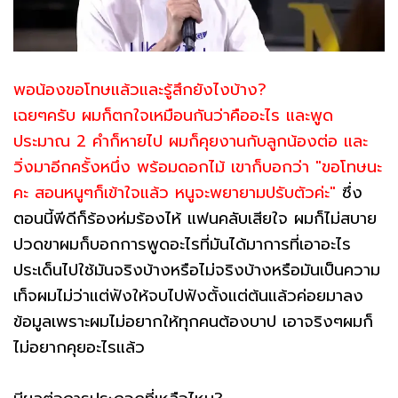
พอน้องขอโทษแล้วและรู้สึกยังไงบ้าง?
เฉยๆครับ ผมก็ตกใจเหมือนกันว่าคืออะไร และพูด
ประมาณ 2 คำก็หายไป ผมก็คุยงานกับลูกน้องต่อ และ
วิ่งมาอีกครั้งหนึ่ง พร้อมดอกไม้ เขาก็บอกว่า "ขอโทษนะ
คะ สอนหนูๆก็เข้าใจแล้ว หนูจะพยายามปรับตัวค่ะ"
ซึ่ง
ตอนนี้พีดีก็ร้องห่มร้องไห้ แฟนคลับเสียใจ ผมก็ไม่สบาย
ปวดขาผมก็บอกการพูดอะไรที่มันได้มาการที่เอาอะไร
ประเด็นไปใช้มันจริงบ้างหรือไม่จริงบ้างหรือมันเป็นความ
เท็จผมไม่ว่าแต่ฟังให้จบไปฟังตั้งแต่ต้นแล้วค่อยมาลง
ข้อมูลเพราะผมไม่อยากให้ทุกคนต้องบาป เอาจริงๆผมก็
ไม่อยากคุยอะไรแล้ว