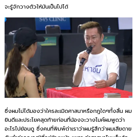
จะรู้จักวางตัวให้มันเป็นไปได้
ซึ่งผมไม่ได้มองว่าใครละเมิดศาสนาหรือกฎใดๆทั้งสิ้น ผม
ยินดีและประโยคสุดท้ายก่อนที่น้องจะวางไมค์ผมพูดว่า
อะไรไปย้อนดู ซึ่งคนที่พิมพ์ด่าเราว่าผมรู้สึกว่าผมเสียดาย