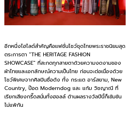
อีกหนึ่งไฮไลต์สำคัญคือแฟชั่นโชว์ชุดไทยพระราชนิยมสุด
ตระการตา "THE HERITAGE FASHION
SHOWCASE" ที่สะกดทุกสายตาด้วยความงดงามของ
ผ้าไทยและเอกลักษณ์ความเป็นไทย ก่อนจะต่อเนื่องด้วย
โชว์พิเศษจากศิลปินชื่อดัง ทั้ง กระแต อาร์สยาม, New
Country, ป๊อด Moderndog และ แก้ม วิชญาณี ที่
เรียกเสียงกรี๊ดสนั่นทั้งฮอลล์ ด้านผลรางวัลปีนี้ก็เข้มข้น
ไม่แพ้กัน