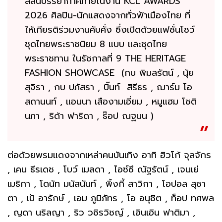
สีสันบรรยากาศภายในงาน KCL AWARDS
2026 ศิลปิน-นักแสดงจากทั่วฟ้าเมืองไทย ที่
ให้เกียรติร่วมงานคับคั่ง ซึ่งเปิดด้วยแฟชั่นโชว์
ชุดไทยพระราชนิยม 8 แบบ และชุดไทย
พระราชทาน ในรัชกาลที่ 9 THE HERITAGE
FASHION SHOWCASE (กบ พิมลรัตน์ , นุ้ย
สุจิรา , กบ ปภัสรา , บิ๊นท์ สิรีธร , ฌาร์ม โอ
สถานนท์ , แอนนา เสืองามเอี่ยม , หมูแฮม โชติ
นภา , ริด้า ฟาริดา , ธ๊อป ณฐนน )
ต่อด้วยพรมแดงจากเหล่าคนบันเทิง อาทิ ฮิวโก้ จุลจักร
, เคน ธีรเดช , โบว์ เมลดา , ไอซ์ซึ ณัฐรัตน์ , เจนเย่
เมธิกา , โดนัท มนัสนันท์ , พิ้งกี้ สาวิกา , โอปอล สุชา
ตา , เป้ อารักษ์ , เอม ภูมิภัทร , โอ อนุชิต , ท็อป ทศพล
, ญดา นริลญา , ริว วชิรวิชญ์ , เอินเอิน ฟาติมา ,