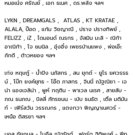
หมอเน๋ง ศรัณย์ , เอก ธเนศ , ดร.พลัง ฯลฯ
LYKN , DREAMGALS , ATLAS , KT KRATAE ,
ALALA, ป๊อด , แก้ม วิชญาณี , ปราง ปรางทิพย์ ,
FELIZZ , iZ , ไดมอนด์ ณรกร , จัสมิน มะลิ - ณิก้า
อาณิก้า , โจ ยมนิล , อุ๋งอิ๋ง เพชรบ้านแพง , พ่อเอ๊ะ
ภักดี , ต้าวหยอง ฯลฯ
เก่ง หฤษฎ์ - น้ำปิง นภัสกร , สน ยุกต์ - ยูโร ยศวรรธ
น์ , โบ๊ท ยงค์ยุทธ - โอ๊ต ภาสกร , จินนี่ ณัฐณิชา - เจ
น่า แองเจลิน่า , พูห์ กฤติน - พาเวล นเรศ , สายลับ -
ภณ ธนภณ , บิลลี่ ภัทรชนน - เบ้บ ธนธัต , เติ้ล มติมัน
ท์ - เฟิร์สวัน วรรณกร , แตงกวา พิญญาเนศวร์ -
เหนือ ดิสรยา ฯลฯ
บอส ชัยกมล - โนอึล ณัฐรัชต์ , ฟอร์ด ฐิติพงศ์ - พีท