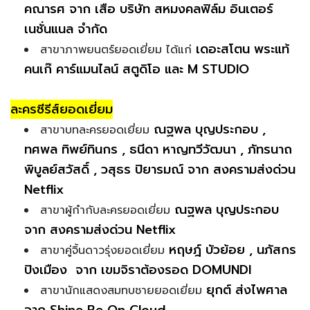
คณารศ จาก เสือ บริษัท สหมงคลฟิล์ม อินเตอร์
เนชั่นแนล จำกัด
เดอะสโตน พระแท้
สาขาภาพยนตร์ยอดเยี่ยม ได้แก่
คนเก๊ คาร์แมนไลน์ สตูดิโอ และ M STUDIO
ละครซีรีส์ยอดเยี่ยม
ณฐพล บุญประกอบ ,
สาขาบทละครยอดเยี่ยม
ทศพล ทิพย์ทินกร , ธนีดา หาญทวีวัฒนา , ภัทรนาถ
พิบูลย์สวัสดิ์ , วสุธร ปิยารมณ์ จาก สงครามส่งด่วน
Netflix
ณฐพล บุญประกอบ
สาขาผู้กำกับละครยอดเยี่ยม
จาก สงครามส่งด่วน Netflix
หฤษฎ์ บัวย้อย , นภัสกร
สาขาคู่จิ้นดาวรุ่งยอดเยี่ยม
ปิงเมือง จาก เขมจิราต้องรอด DOMUNDI
ยุกต์ ส่งไพศาล
สาขานักแสดงสมทบชายยอดเยี่ยม
จาก Shine Be On Cloud