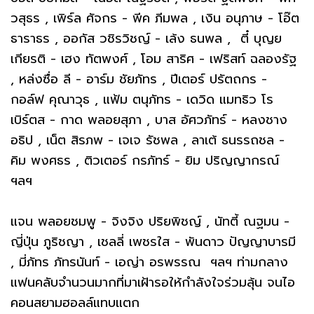
วสุธร , เพิร์ล ศัจกร - พีค ภีมพล , เงิน อนุภาษ - โอ๊ต
ธาราธร , ออกัส วชิรวิชญ์ - เล้ง ธนพล , ตี๋ บุญย
เกียรติ - เฮง ทัตพงศ์ , โอม สาริศ - เฟริสท์ ฉลองรัฐ
, หล่งซื่อ ลี - อาร์ม ชัยภัทร , ปีเตอร์ ปรัตถกร -
กอล์ฟ คุณาวุธ , แฟ้ม ตนุภัทร - เดวิด แมทธิว โร
เบิร์ตส - กาด พลอยสุภา , บาส อัศวภัทร์ - หลงชาง
อธิป , เน็ต สิรภพ - เจเจ รัชพล , ลาเต้ ธนรรถชล -
คิม พงศธร , ติวเตอร์ กรภัทร์ - ยิม ปริญญากรณ์
ฯลฯ
แจน พลอยชมพู - จิงจิง ปริยพิชญ์ , นัทตี้ ณฐมน -
ญี่ปุ่น ภูริชญา , เชลลี่ เพชรใส - พันดาว ปัญญาบารมี
, มี่ภัทร ภัทรนันท์ - เอญ่า อรพรรณ ฯลฯ ท่ามกลาง
แฟนคลับจำนวนมากที่มาเฝ้ารอให้กำลังใจร่วมลุ้น จนไอ
คอนสยามฮอลล์แทบแตก