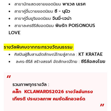
พาเวล นเรศ
สาขานักแสดงชายยอดนิยม
ซี - นุนิว
สาขาคู่จิ้นวายยอดนิยม
จินนี่-เจน่า
สาขาคู่จิ้นยูริยอดนิยม
พิษรัก POISONOUS
สาขาละครซีรีส์ยอดนิยม
LOVE
รางวัลพิเศษจากกระทรวงวัฒนธรรม
KT KRATAE
ศิลปินผู้สืบสานอัตลักษณ์ไทยสู่สากล :
ซีรีส์อสงไขย
ละคร-ซีรีส์ สร้างสรรค์ อัตลักษณ์ไทย :
รวมภาพทุกรางวัล :
คล๊ิก
KCLAWARDS2026 รางวัลอันทรง
เกียรติ ประมวลภาพ คมชัดลึกอวอร์ด