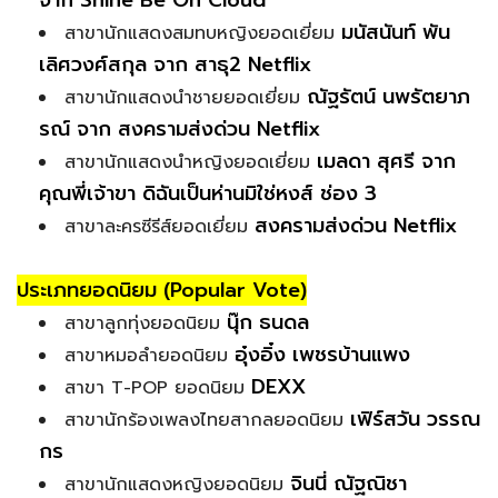
มนัสนันท์ พัน
สาขานักแสดงสมทบหญิงยอดเยี่ยม
เลิศวงศ์สกุล จาก สาธุ2 Netflix
ณัฐรัตน์ นพรัตยาภ
สาขานักแสดงนำชายยอดเยี่ยม
รณ์ จาก สงครามส่งด่วน Netflix
เมลดา สุศรี จาก
สาขานักแสดงนำหญิงยอดเยี่ยม
คุณพี่เจ้าขา ดิฉันเป็นห่านมิใช่หงส์ ช่อง 3
สงครามส่งด่วน Netflix
สาขาละครซีรีส์ยอดเยี่ยม
ประเภทยอดนิยม (Popular Vote)
นุ๊ก ธนดล
สาขาลูกทุ่งยอดนิยม
อุ๋งอิ๋ง เพชรบ้านแพง
สาขาหมอลำยอดนิยม
DEXX
สาขา T-POP ยอดนิยม
เฟิร์สวัน วรรณ
สาขานักร้องเพลงไทยสากลยอดนิยม
กร
จินนี่ ณัฐณิชา
สาขานักแสดงหญิงยอดนิยม