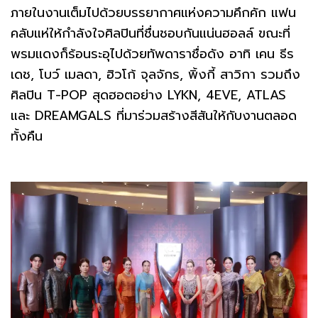
ภายในงานเต็มไปด้วยบรรยากาศแห่งความคึกคัก แฟน
คลับแห่ให้กำลังใจศิลปินที่ชื่นชอบกันแน่นฮอลล์ ขณะที่
พรมแดงก็ร้อนระอุไปด้วยทัพดาราชื่อดัง อาทิ เคน ธีร
เดช, โบว์ เมลดา, ฮิวโก้ จุลจักร, พิ้งกี้ สาวิกา รวมถึง
ศิลปิน T-POP สุดฮอตอย่าง LYKN, 4EVE, ATLAS
และ DREAMGALS ที่มาร่วมสร้างสีสันให้กับงานตลอด
ทั้งคืน