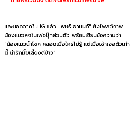
ถ่ายพรีเวดดิ้ง ติด#dreamcomestrue
และนอกจากใน
IG
แล้ว
"พชร์ อานนท์"
ยังโพสต์ภาพ
น้องแมวลงในเฟซบุ๊กส่วนตัว พร้อมเขียนข้อความว่า
"น้องแมวนำโชค คลอดเมื่อไหร่ไม่รู้ แต่เมื่อเช้าเจอตัวเท่า
นี้ น่ารักมั้ยเลี้ยงดีป่าว"