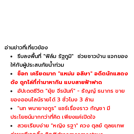
อ่านข่าวที่เกี่ยวข้อง
รีบลงพื้นที่ "ฟิล์ม รัฐภูมิ" ช่วยชาวบ้าน แจกของ
ให้กับผู้ประสบภัยน้ำท่วม
ช็อก เครียดมาก "แหม่ม อลิษา" อดีตนักแสดง
ดัง ถูกไล่ที่ทำมาหากิน แบบสายฟ้าฟาด
อัปเดตชีวิต "ยุ้ย จีรนันท์" - ธัญญ์ ธนากร ขาย
ของออนไลน์รายได้ 3 ชั่วโมง 3 ล้าน
"นท พนายางกูร" แชร์เรื่องราว กัญชา มี
ประโยชน์มากกว่าที่คิด เพียงแค่เปิดใจ
สวยเรียบง่าย "หญิง รฐา" ควง ตุลย์ ตุลยเทพ