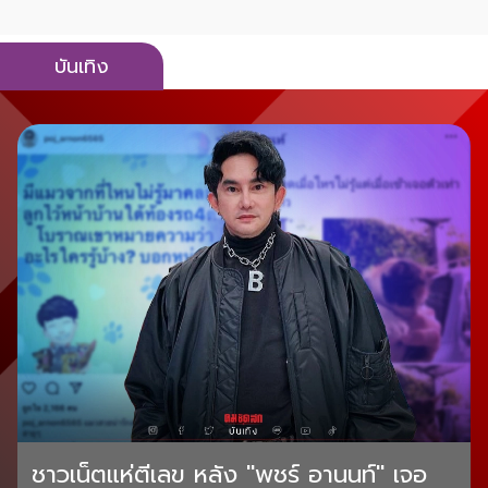
บันเทิง
ชาวเน็ตแห่ตีเลข หลัง "พชร์ อานนท์" เจอ