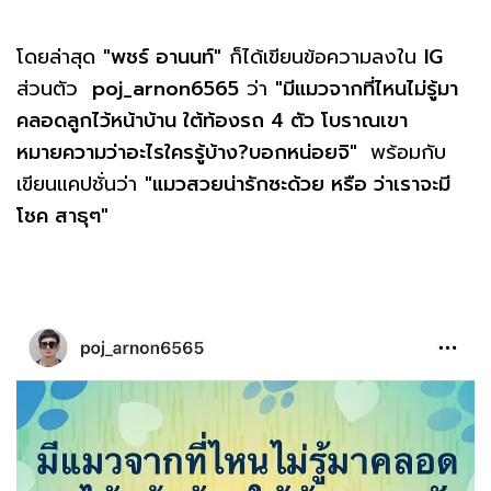
โดยล่าสุด
"พชร์ อานนท์"
ก็ได้เขียนข้อความลงใน
IG
ส่วนตัว
poj_arnon6565
ว่า
"มีแมวจากที่ไหนไม่รู้มา
คลอดลูกไว้หน้าบ้าน ใต้ท้องรถ 4 ตัว โบราณเขา
หมายความว่าอะไรใครรู้บ้าง?บอกหน่อยจิ"
พร้อมกับ
เขียนแคปชั่นว่า
"แมวสวยน่ารักซะด้วย หรือ ว่าเราจะมี
โชค สาธุๆ"