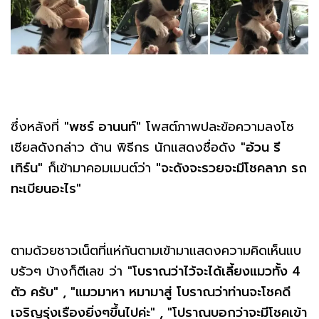
ซึ่งหลังที่
"พชร์ อานนท์"
โพสต์ภาพปละข้อความลงโซ
เชียลดังกล่าว ด้าน พิธีกร นักแสดงชื่อดัง
"อ้วน รี
เทิร์น"
ก็เข้ามาคอมเมนต์ว่า
"จะดังจะรวยจะมีโชคลาภ รถ
ทะเบียนอะไร"
ตามด้วยชาวเน็ตที่แห่กันตามเข้ามาแสดงความคิดเห็นแบ
บรัวๆ บ้างก็ตีเลข ว่า
"โบราณว่าไว้จะได้เลี้ยงแมวทั้ง 4
ตัว ครับ" , "แมวมาหา หมามาสู่ โบราณว่าท่านจะโชคดี
เจริญรุ่งเรืองยิ่งๆขึ้นไปค่ะ" , "โปราณบอกว่าจะมีโชคเข้า