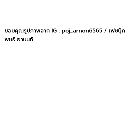
ขอบคุณรูปภาพจาก IG : poj_arnon6565 / เฟซบุ๊ก
พชร์ อานนท์