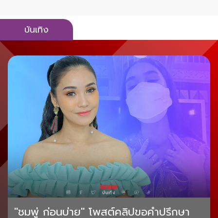
บันเทิง
"ชมพู่ ก่อนบ่าย" โพสต์คลิปขอคำปรึกษา