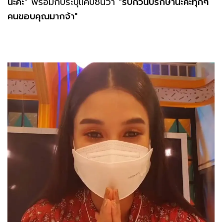
นะคะ"
พร้อมกับระบุแคปชั่นว่า
"รบกวนปรึกษานะคะทุกๆ
คนขอบคุณมากจ้า"