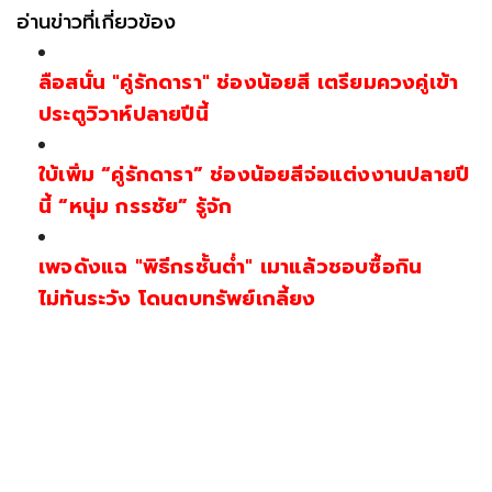
อ่านข่าวที่เกี่ยวข้อง
ลือสนั่น "คู่รักดารา" ช่องน้อยสี เตรียมควงคู่เข้า
ประตูวิวาห์ปลายปีนี้
ใบ้เพิ่ม “คู่รักดารา” ช่องน้อยสีจ่อแต่งงานปลายปี
นี้ “หนุ่ม กรรชัย” รู้จัก
เพจดังแฉ "พิธีกรชั้นต่ำ" เมาแล้วชอบซื้อกิน
ไม่ทันระวัง โดนตบทรัพย์เกลี้ยง