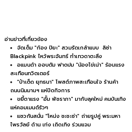
อ่านข่าวที่เกี่ยวข้อง
จัดเต็ม "ก้อง ปิยะ" สวมรัดเกล้าแบบ ลิซ่า
Blackpink ไหว้พระจันทร์ ทำเทวดาตะลึง
อแมนด้า ออบดัม ฟาดปม "น้องไข่เน่า" ร้อนแรง
สะเทือนทวิตเตอร์
"ป๋าเต็ด ยุทธนา" โพสต์ภาพสะเทือนใจ ร้านค้า
ถนนนิมมานฯ แห่ปิดกิจการ
ขยี้ตาแรง "อั้ม พัชราภา" มากับลุคใหม่ คนบันเทิง
แห่คอมเมนต์รัวๆ
แซวกันสนั่น "โหน่ง ชะชะช่า" ถ่ายรูปคู่ พระมหา
ไพรวัลย์ ด้าน เท่ง เถิดเทิง ร่วมแจม