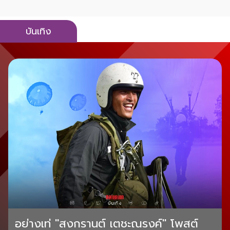
บันเทิง
อย่างเท่ "สงกรานต์ เตชะณรงค์" โพสต์