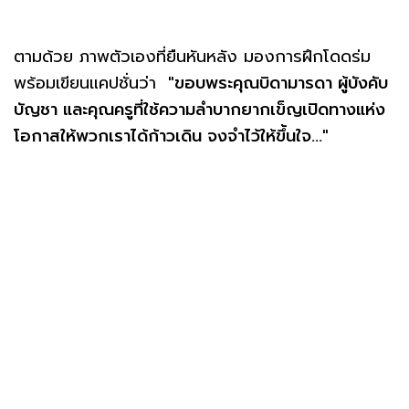
ตามด้วย ภาพตัวเองที่ยืนหันหลัง มองการฝึกโดดร่ม
พร้อมเขียนแคปชั่นว่า
"ขอบพระคุณบิดามารดา ผู้บังคับ
บัญชา และคุณครูที่ใช้ความลำบากยากเข็ญเปิดทางแห่ง
โอกาสให้พวกเราได้ก้าวเดิน จงจำไว้ให้ขึ้นใจ..."