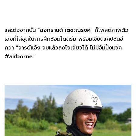
และต่อจากนั้น
"สงกรานต์ เตชะณรงค์"
ก็โพสต์ภาพตัว
เองที่ใส่ชุดในการฝึกซ้อมโดดร่ม พร้อมเขียนแคปชั่นอี
กว่า
"จารย์แจ้ง จบแล้วลงโจเจียวได้ ไม่มีจัมปิ้งแจ็ค
#airborne"