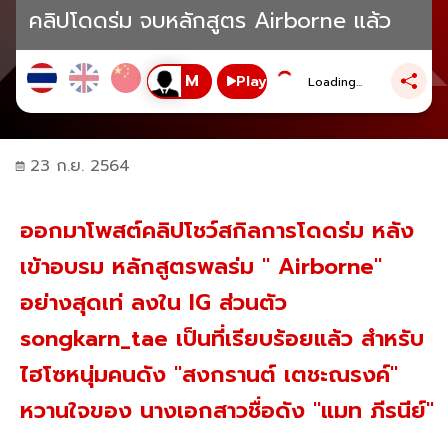
คลิปโดดร่ม จบหลักสูตร Airborne แล้ว
Play
Loading...
23 ก.ย. 2564
ออกมาโพสต์คลิปโชว์สกิลการโดดร่ม หลัง
เข้าอบรม หลักสูตรพลร่ม " Airborne"
อย่างสุดเท่ ลงใน IG ส่วนตัว
songkarn_tae เป็นที่เรียบร้อยแล้ว สำหรับ
ไฮโซหนุ่มคนดัง "สงกรานต์ เตชะณรงค์"
หวานใจของ นางเอกสาวชื่อดัง "แมท ภีรนีย์"