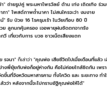
่า" ถ่ายรูปคู่ พระมหาไพรวัลย์ ด้าน เท่ง เถิดเทิง ร่ว
คชาภา" โพสต์ภาพถ้ำนาคา ไม่สนใครจะว่า งมงาย
ัตน์" รับ ป่วย 16 โรครุมเร้า ในวัยเกือบ 80 ปี
 ช่วย ลูกนกคุ้มครอง เจอพายุฝนซัดตกจากรัง
วี เกี่ยวกับการ บวช ชาวเน็ตเสียงแตก
ุ้ย รจนา"
ก็เล่าว่า
"คุณพ่อ เสียชีวิตไปเมื่อเดือนที่แล้
างพี่ยุ้ยกับพ่อก็อยู่ห่างกัน คือไม่ค่อยใกล้ชิดกัน เพ
ัดขึ้นที่จังหวัดมหาสารคาม ทั้งโควิด และ ระยะทาง ทำ
้แล้วว่า หลังจากนี้จะไปกราบอัฐิคุณพ่อให้ได้"