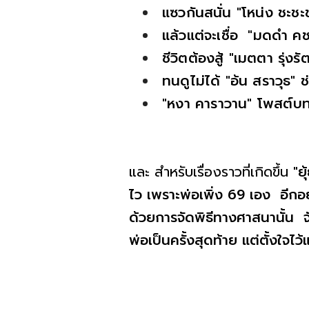
แซวกันสนั่น "โหน่ง ชะชะช
แล้วแต่จะเชื่อ "มดดำ 
ชีวิตต้องสู้ "เมตตา รุ่งร
ทนดูไม่ได้ "อ้น สราวุธ"
"หงา คาราวาน" โพสต์บทก
และ สำหรับเรื่องราวที่เกิดขึ้น
"ย
ไว เพราะพ่อเพิ่ง 69 เอง อีกอย่
ด้วยการจัดพิธีทางศาสนานั้น จ
พ่อเป็นครั้งสุดท้าย แต่ตั้งใจไว