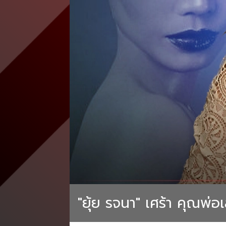
"ยุ้ย รจนา" เศร้า คุณพ่อเ