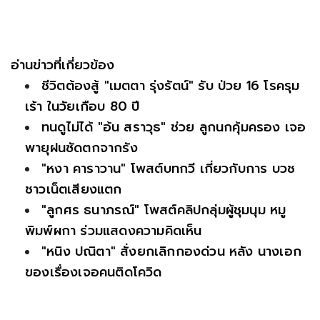
อ่านข่าวที่เกี่ยวข้อง
ชีวิตต้องสู้ "เมตตา รุ่งรัตน์" รับ ป่วย 16 โรครุม
เร้า ในวัยเกือบ 80 ปี
ทนดูไม่ได้ "อ้น สราวุธ" ช่วย ลูกนกคุ้มครอง เจอ
พายุฝนซัดตกจากรัง
"หงา คาราวาน" โพสต์บทกวี เกี่ยวกับการ บวช
ชาวเน็ตเสียงแตก
"ลูกศร ธนาภรณ์" โพสต์คลิปกลุ่มผู้ชุมนุม หมู
พิมพ์ผกา ร่วมแสดงความคิดเห็น
"หนิง ปณิตา" สั่งยกเลิกกองด่วน หลัง นางเอก
ของเรื่องเจอคนติดโควิด