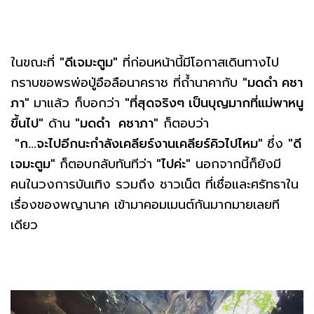
ในขณะที่
"ดีเจมะตูม"
ที่ก่อนหน้านี้มีโอกาสเดินทางไป
กราบขอพรพ่อปู่อือลือนาคราช ที่ถ้ำนาคากับ
"มดดำ คชา
ภา"
มาแล้ว ก็บอกว่า
"ที่สุดจริงๆ เป็นบุญมากที่แม่พาหนู
ขึ้นไป"
ด้าน
"มดดำ คชาภา"
ก็ตอบว่า
"ก...จะไปอีกนะกำลังเคลียร์งานเคลียร์คิวไปไหม"
ซึ่ง
"ดี
เจมะตูม"
ก็ตอบกลับทันทีว่า
"ไปค่ะ"
นอกจากนี้ก็ยังมี
คนในวงการบันเทิง รวมถึง ชาวเน็ต ที่เชื่อและศรัทธาใน
เรื่องของพญานาค เข้ามาคอมเมนต์กันมากมายเลยที
เดียว