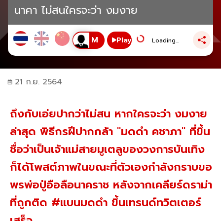
นาคา ไม่สนใครจะว่า งมงาย
Play
Loading...
21 ก.ย. 2564
ถึงกับเอ่ยปากว่าไม่สน หากใครจะว่า งมงาย
ล่าสุด พิธีกรฝีปากกล้า "มดดำ คชาภา" ที่ขึ้น
ชื่อว่าเป็นเจ้าแม่สายมูเตลูของวงการบันเทิง
ก็ได้โพสต์ภาพในขณะที่ตัวเองกำลังกราบขอ
พรพ่อปู่อือลือนาคราช หลังจากเคลียร์ดราม่า
ที่ถูกติด #แบนมดดำ ขึ้นเทรนด์ทวิตเตอร์
เสร็จ