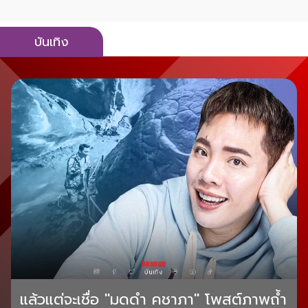
บันเทิง
แล้วแต่จะเชื่อ "มดดำ คชาภา" โพสต์ภาพถ้ำ