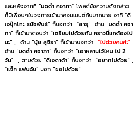
และหลังจากที่
"มดดำ คชาภา"
โพสต์ข้อความดังกล่าว
ก็มีเพื่อนๆในวงการเข้ามาคอมเมนต์กันมากมาย อาทิ
"ดี
เจบุ๊คโกะ ธนัชพันธ์"
ก็บอกว่า
"สาธุ"
ด้าน
"มดดำ คชา
ภา"
ก็เข้ามาตอบว่า
"เตรียมไปด้วยกัน คราวนี้แกต้องไป
นะ"
, ด้าน
"นุ้ย สุจิรา"
ก็เข้ามาบอกว่า
"ไปด้วยคนค่ะ"
ด้าน
"มดดำ คชาภา"
ก็บอกว่า
"เอาหลานไว้ไหน ไป 2
วัน"
, ตามด้วย
"ดีเจดาด้า"
ก็บอกว่า
"อยากไปด้วย"
,
"แจ็ค แฟนฉัน"
บอก
"ขอไปด้วย"