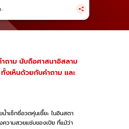
..
ั้งคำถาม นับถือศาสนาอิสลาม
 ทั้งเห็นด้วยกับคำถาม และ
้ำเซ็กซี่อวดหุ่นเซี๊ยะ ในอินสตา
งความสวยแซ่บของเป้ย ที่แม้ว่า