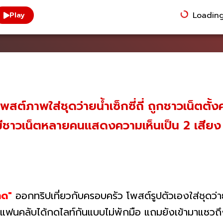
Loading.
Play
พสต์ภาพใส่ชุดว่ายน้ำเซ็กซี่ถี่ ถูกชาวเน็ตต
อ มีชาวเน็ตหลายคนแสดงความเห็นเป็น 2 เสียง
าด"
ออกทริปเที่ยวกับครอบครัว โพสต์รูปตัวเองใส่ชุดว่ายน
้แฟนคลับได้กดไลท์กันแบบไม่พักมือ แถมยังเข้ามาแซวถึ