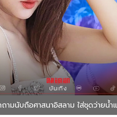
กถามนับถือศาสนาอิสลาม ใส่ชุดว่ายน้ำแ