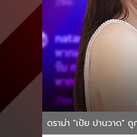
ดราม่า "เป้ย ปานวาด" ถู